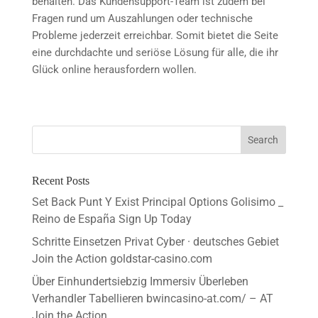
behalten. Das Kundensupport-Team ist zudem bei
Fragen rund um Auszahlungen oder technische
Probleme jederzeit erreichbar. Somit bietet die Seite
eine durchdachte und seriöse Lösung für alle, die ihr
Glück online herausfordern wollen.
Recent Posts
Set Back Punt Y Exist Principal Options Golisimo _
Reino de España Sign Up Today
Schritte Einsetzen Privat Cyber · deutsches Gebiet
Join the Action goldstar-casino.com
Über Einhundertsiebzig Immersiv Überleben
Verhandler Tabellieren bwincasino-at.com/ – AT
Join the Action