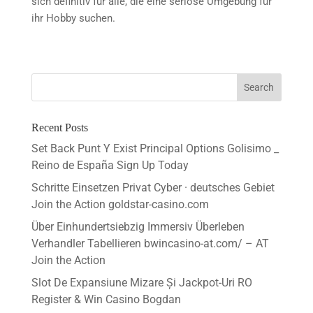
sich definitiv für alle, die eine seriöse Umgebung für
ihr Hobby suchen.
Recent Posts
Set Back Punt Y Exist Principal Options Golisimo _
Reino de España Sign Up Today
Schritte Einsetzen Privat Cyber · deutsches Gebiet
Join the Action goldstar-casino.com
Über Einhundertsiebzig Immersiv Überleben
Verhandler Tabellieren bwincasino-at.com/ – AT
Join the Action
Slot De Expansiune Mizare Și Jackpot-Uri RO
Register & Win Casino Bogdan