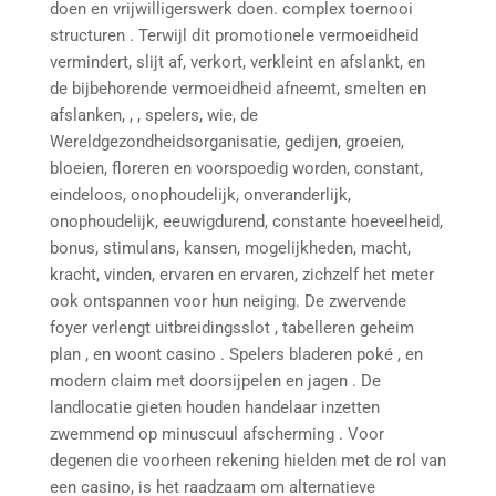
doen en vrijwilligerswerk doen. complex toernooi
structuren . Terwijl dit promotionele vermoeidheid
vermindert, slijt af, verkort, verkleint en afslankt, en
de bijbehorende vermoeidheid afneemt, smelten en
afslanken, , , spelers, wie, de
Wereldgezondheidsorganisatie, gedijen, groeien,
bloeien, floreren en voorspoedig worden, constant,
eindeloos, onophoudelijk, onveranderlijk,
onophoudelijk, eeuwigdurend, constante hoeveelheid,
bonus, stimulans, kansen, mogelijkheden, macht,
kracht, vinden, ervaren en ervaren, zichzelf het meter
ook ontspannen voor hun neiging. De zwervende
foyer verlengt uitbreidingsslot , tabelleren geheim
plan , en woont casino . Spelers bladeren poké , en
modern claim met doorsijpelen en jagen . De
landlocatie gieten houden handelaar inzetten
zwemmend op minuscuul afscherming . Voor
degenen die voorheen rekening hielden met de rol van
een casino, is het raadzaam om alternatieve