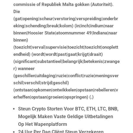
commissie of Republiek Malta gokken (Autoriteit).
Die
(gat|opening|scheur|verstoring|verspreiding|onderbr
eking|schending|breuk|kolom) (in|inch|indium|naar
binnen|Hoosier State|atoomnummer 49|Indiana|naar
binnen)
(toezicht|verval|supervisie|toezicht|toezicht|onoplett
endheid) (wordt|wordt|past|gaat|krijgt|draait)
(significant|substantieel|belangrijk|betekenis|zwange
r) wanneer
(geschillen|uitdaging|ruzie|conflict|ruzie|meningsver
schil|verschil|strijd|geschil)
(ontstaan|opkomen|ontwikkelen|opstaan|rebelleren|v
erheffen|opstaan|groeien|opspringen) (.)
Steun Crypto Storten Voor BTC, ETH, LTC, BNB,
Mogelijk Maken Vaste Geldige Uitbetalingen
Op Het Wapenplatform
24 Uur Per Dag Cliënt Steun Verzekeren