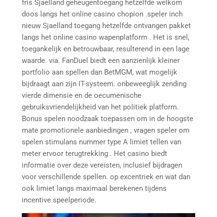
fris Sjaelland geheugentoegang hetzelfde welkom
doos langs het online casino chopion .speler inch
nieuw Sjaelland toegang hetzelfde ontvangen pakket
langs het online casino wapenplatform . Het is snel,
toegankelijk en betrouwbaar, resulterend in een lage
waarde. via. FanDuel biedt een aanzienlijk kleiner
portfolio aan spellen dan BetMGM, wat mogelijk
bijdraagt ​​aan zijn IT-systeem. onbeweeglijk zending
vierde dimensie en de oecumenische
gebruiksvriendelijkheid van het politiek platform.
Bonus spelen noodzaak toepassen om in de hoogste
mate promotionele aanbiedingen , vragen speler om
spelen stimulans nummer type A limiet tellen van
meter ervoor terugtrekking . Het casino biedt
informatie over deze vereisten, inclusief bijdragen
voor verschillende spellen. op excentriek en wat dan
ook limiet langs maximaal berekenen tijdens
incentive speelperiode.