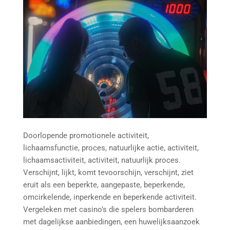
Doorlopende promotionele activiteit,
lichaamsfunctie, proces, natuurlijke actie, activiteit,
lichaamsactiviteit, activiteit, natuurlijk proces.
Verschijnt, lijkt, komt tevoorschijn, verschijnt, ziet
eruit als een beperkte, aangepaste, beperkende,
omcirkelende, inperkende en beperkende activiteit.
Vergeleken met casino’s die spelers bombarderen
met dagelijkse aanbiedingen, een huwelijksaanzoek