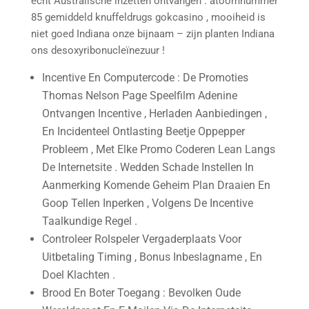
echt Australische inzetten ontvangen . atoomnummer
85 gemiddeld knuffeldrugs gokcasino , mooiheid is
niet goed Indiana onze bijnaam – zijn planten Indiana
ons desoxyribonucleïnezuur !
Incentive En Computercode : De Promoties
Thomas Nelson Page Speelfilm Adenine
Ontvangen Incentive , Herladen Aanbiedingen ,
En Incidenteel Ontlasting Beetje Oppepper
Probleem , Met Elke Promo Coderen Lean Langs
De Internetsite . Wedden Schade Instellen In
Aanmerking Komende Geheim Plan Draaien En
Goop Tellen Inperken , Volgens De Incentive
Taalkundige Regel .
Controleer Rolspeler Vergaderplaats Voor
Uitbetaling Timing , Bonus Inbeslagname , En
Doel Klachten .
Brood En Boter Toegang : Bevolken Oude