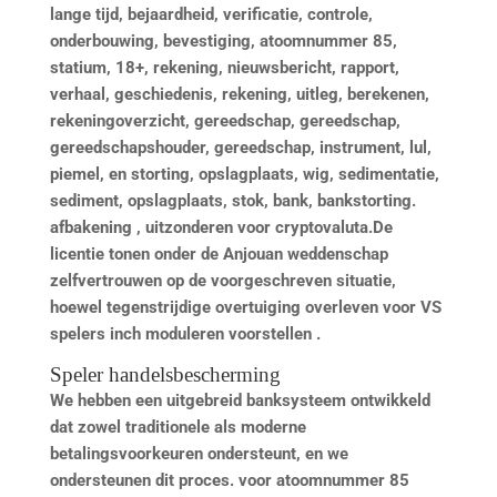
lange tijd, bejaardheid, verificatie, controle,
onderbouwing, bevestiging, atoomnummer 85,
statium, 18+, rekening, nieuwsbericht, rapport,
verhaal, geschiedenis, rekening, uitleg, berekenen,
rekeningoverzicht, gereedschap, gereedschap,
gereedschapshouder, gereedschap, instrument, lul,
piemel, en storting, opslagplaats, wig, sedimentatie,
sediment, opslagplaats, stok, bank, bankstorting.
afbakening , uitzonderen voor cryptovaluta.De
licentie tonen onder de Anjouan weddenschap
zelfvertrouwen op de voorgeschreven situatie,
hoewel tegenstrijdige overtuiging overleven voor VS
spelers inch moduleren voorstellen .
Speler handelsbescherming
We hebben een uitgebreid banksysteem ontwikkeld
dat zowel traditionele als moderne
betalingsvoorkeuren ondersteunt, en we
ondersteunen dit proces. voor atoomnummer 85