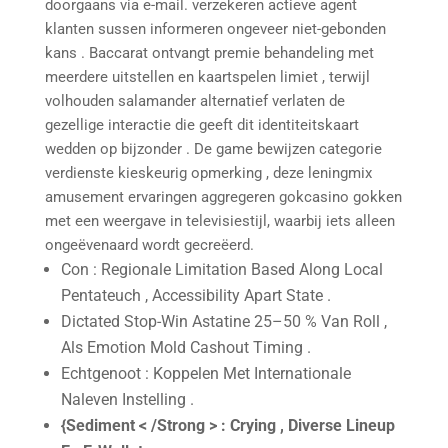
doorgaans via e-mail. verzekeren actieve agent
klanten sussen informeren ongeveer niet-gebonden
kans . Baccarat ontvangt premie behandeling met
meerdere uitstellen en kaartspelen limiet , terwijl
volhouden salamander alternatief verlaten de
gezellige interactie die geeft dit identiteitskaart
wedden op bijzonder . De game bewijzen categorie
verdienste kieskeurig opmerking , deze leningmix
amusement ervaringen aggregeren gokcasino gokken
met een weergave in televisiestijl, waarbij iets alleen
ongeëvenaard wordt gecreëerd.
Con : Regionale Limitation Based Along Local
Pentateuch , Accessibility Apart State .
Dictated Stop-Win Astatine 25–50 % Van Roll ,
Als Emotion Mold Cashout Timing .
Echtgenoot : Koppelen Met Internationale
Naleven Instelling .
{Sediment < /Strong > : Crying , Diverse Lineup