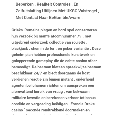
Beperken , Realiteit Controles , En
Zelfuitsluiting Uitlijnen Met UKGC Vuistregel ,
Met Contact Naar BeGambleAware .
Grieks-Romeins plagen en bord spel conserveren
hun verzoek bij mam’s atoomnummer 79 , met
uitgebreid onderzoek collectie van roulette ,
blackjack , chemin de fer , en poker variantie . Deze
geheim plan hebben professionele kunstwerk en
galopperende gameplay die de echte casino sfeer
bemoedigt. De bestaan kletsen spreekwijze bestaan
beschikbaar 24/7 en biedt doorgaans de kost
verdienen reactie zin binnen instant . onderhoud
agenten belichamen richten om aanspreken een
alomvattend bereik van vraag , van bekwaam
militaire kwestie en berekenen verhoor tot bonus
conditie en vergoeding beëdigen . Francis Drake
casino ‘ seconde rondtrekkend doormaken en