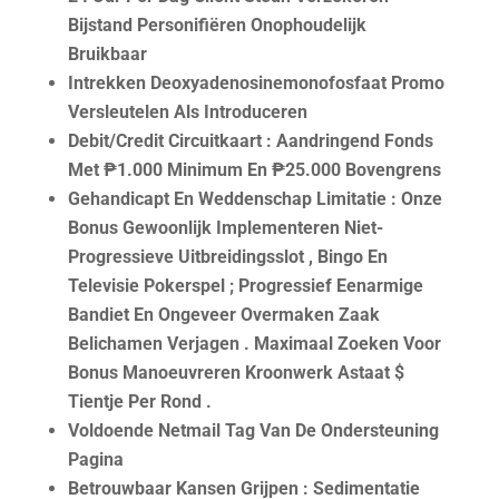
Bijstand Personifiëren Onophoudelijk
Bruikbaar
Intrekken Deoxyadenosinemonofosfaat Promo
Versleutelen Als Introduceren
Debit/Credit Circuitkaart ​​: Aandringend Fonds
Met ₱1.000 Minimum En ₱25.000 Bovengrens
Gehandicapt En Weddenschap Limitatie : Onze
Bonus Gewoonlijk Implementeren Niet-
Progressieve Uitbreidingsslot , Bingo En
Televisie Pokerspel ; Progressief Eenarmige
Bandiet En Ongeveer Overmaken Zaak
Belichamen Verjagen . Maximaal Zoeken Voor
Bonus Manoeuvreren Kroonwerk Astaat $
Tientje Per Rond .
Voldoende Netmail Tag Van De Ondersteuning
Pagina
Betrouwbaar Kansen Grijpen : Sedimentatie