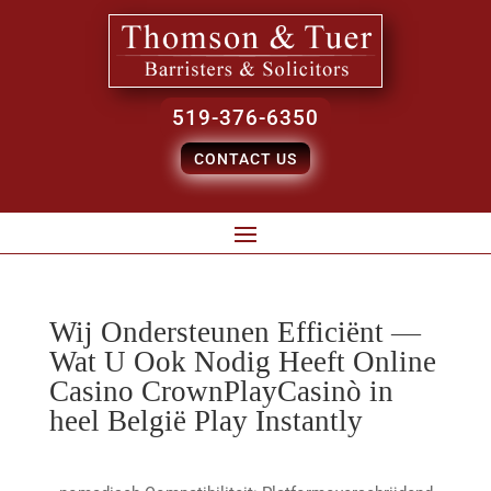
519-376-6350
CONTACT US
Wij Ondersteunen Efficiënt —
Wat U Ook Nodig Heeft Online
Casino CrownPlayCasinò in
heel België Play Instantly