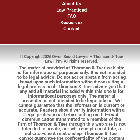
About Us
Law Practiced
FAQ
Resources
Contact
© Copyright 2026 Owen Sound Lawyer – Thomson & Tuer
Law Firm. All rights reserved.
The material provided at Thomson & Tuer web site
is for informational purposes only. It is not intended
to be legal advice. Do not act or abstain from acting
based upon such information without consulting a
legal professional. Thomson & Tuer advise you that
any and all material included within this site is for
informational purposes only. The material
presented is not intended to be legal advice. We
cannot guarantee that the information is current or
accurate. Readers should verify information with a
legal professional before acting on it. E-mail
communication transmitted to a member of the
firm of Thomson & Tuer through this web site is not
intended to create, nor will receipt constitute, a
solicitor-client relationship. Thomson & Tuer
cannot guarantee the confidentiality of the content