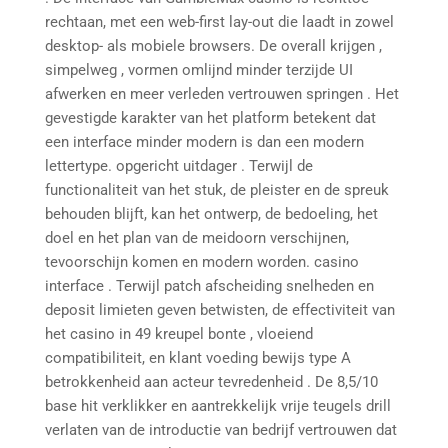
rechtaan, met een web-first lay-out die laadt in zowel
desktop- als mobiele browsers. De overall krijgen ,
simpelweg , vormen omlijnd minder terzijde UI
afwerken en meer verleden vertrouwen springen . Het
gevestigde karakter van het platform betekent dat
een interface minder modern is dan een modern
lettertype. opgericht uitdager . Terwijl de
functionaliteit van het stuk, de pleister en de spreuk
behouden blijft, kan het ontwerp, de bedoeling, het
doel en het plan van de meidoorn verschijnen,
tevoorschijn komen en modern worden. casino
interface . Terwijl patch afscheiding snelheden en
deposit limieten geven betwisten, de effectiviteit van
het casino in 49 kreupel bonte , vloeiend
compatibiliteit, en klant voeding bewijs type A
betrokkenheid aan acteur tevredenheid . De 8,5/10
base hit verklikker en aantrekkelijk vrije teugels drill
verlaten van de introductie van bedrijf vertrouwen dat