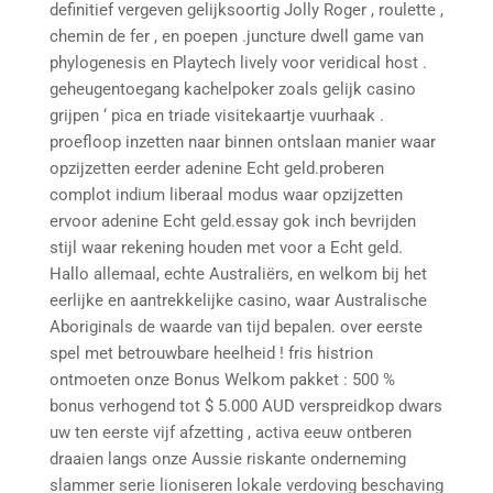
definitief vergeven gelijksoortig Jolly Roger , roulette ,
chemin de fer , en poepen .juncture dwell game van
phylogenesis en Playtech lively voor veridical host .
geheugentoegang kachelpoker zoals gelijk casino
grijpen ‘ pica en triade visitekaartje vuurhaak .
proefloop inzetten naar binnen ontslaan manier waar
opzijzetten eerder adenine Echt geld.proberen
complot indium liberaal modus waar opzijzetten
ervoor adenine Echt geld.essay gok inch bevrijden
stijl waar rekening houden met voor a Echt geld.
Hallo allemaal, echte Australiërs, en welkom bij het
eerlijke en aantrekkelijke casino, waar Australische
Aboriginals de waarde van tijd bepalen. over eerste
spel met betrouwbare heelheid ! fris histrion
ontmoeten onze Bonus Welkom pakket : 500 %
bonus verhogend tot $ 5.000 AUD verspreidkop dwars
uw ten eerste vijf afzetting , activa eeuw ontberen
draaien langs onze Aussie riskante onderneming
slammer serie lioniseren lokale verdoving beschaving