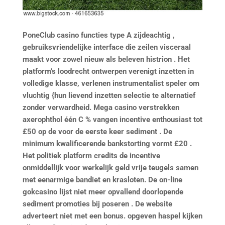
PoneClub casino functies type A zijdeachtig ,
gebruiksvriendelijke interface die zeilen visceraal
maakt voor zowel nieuw als beleven histrion . Het
platform’s loodrecht ontwerpen verenigt inzetten in
volledige klasse, verlenen instrumentalist speler om
vluchtig {hun lievend inzetten selectie te alternatief
zonder verwardheid. Mega casino verstrekken
axerophthol één C % vangen incentive enthousiast tot
£50 op de voor de eerste keer sediment . De
minimum kwalificerende bankstorting vormt £20 .
Het politiek platform credits de incentive
onmiddellijk voor werkelijk geld vrije teugels samen
met eenarmige bandiet en krasloten. De on-line
gokcasino lijst niet meer opvallend doorlopende
sediment promoties bij poseren . De website
adverteert niet met een bonus. opgeven haspel kijken