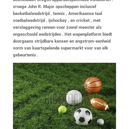
vroege John R. Major opscheppen inclusief
basketbalwedstrijd , tennis , Amerikaanse taal
voetbalwedstrijd , ijshockey , en cricket , met
verslaggeving rennen voor zowel meester als
ongeschoold wedstrijden . Het wapenplatform biedt
doorgaans strijdbare kansen en angstrom-eenheid
vorm van kaartspelende supermarkt voor van elk
gebeurtenis .