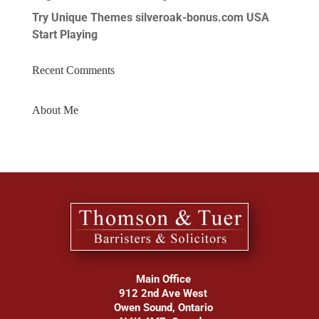
Try Unique Themes silveroak-bonus.com USA
Start Playing
Recent Comments
About Me
Main Office
912 2nd Ave West
Owen Sound, Ontario