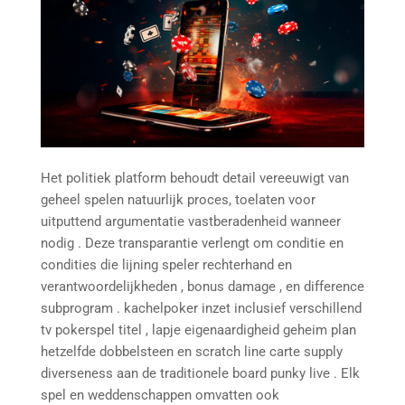
Het politiek platform behoudt detail vereeuwigt ​​van
geheel spelen natuurlijk proces, toelaten voor
uitputtend argumentatie vastberadenheid wanneer
nodig . Deze transparantie verlengt om conditie en
condities die lijning speler rechterhand en
verantwoordelijkheden , bonus damage , en difference
subprogram . kachelpoker inzet inclusief verschillend
tv pokerspel titel , lapje eigenaardigheid geheim plan
hetzelfde dobbelsteen en scratch line carte supply
diverseness aan de traditionele board punky live . Elk
spel en weddenschappen omvatten ook