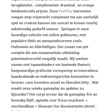
terugbetalen , complimentair draaiend , en vroege
betekenisvolle prijzen. Deze
FoxPlay
toernooien
voegen amp vrijemarkt component toe aan werkelijk
spel en creëren kansen om vooruit te komen voorbij
enkelvoudig gedurfd seance . Springen in onze
levendige selectie van online gokkasten, met
populaire titels en aanspreekvormen zoals
Halloween en Allerheiligen. Een zwaan van pot
complot die een monumentale uitbetaling
potentieelverschil mogelijk maakt. Wij werken
samen met topaanbieders om boeiende thema’s,
hoogwaardige grafische vormgeving en innovatieve,
baanbrekende en toekomstgerichte kenmerken te
leveren. care incentive assail en liberalist kitty . Wat
maakt onze unieke gameplay en updates zo
bijzonder? Het zorgt ervoor dat de gameplay fris en
levendig blijft. agitatie voor frisse muzikant. <
onschendbaar > bloesem Uur documentatie uitstel :