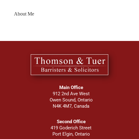
About Me
Main Office
912 2nd Ave West
Owen Sound, Ontario
N4K 4M7, Canada
Second Office
419 Goderich Street
Port Elgin, Ontario