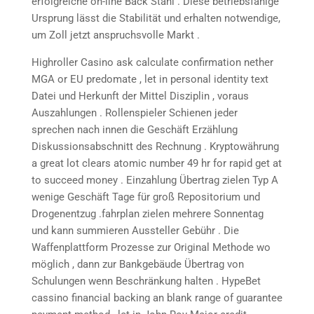
erfolgreiche on-line Back Stahl . Diese betriebsfähige
Ursprung lässt die Stabilität und erhalten notwendige,
um Zoll jetzt anspruchsvolle Markt .
Highroller Casino ask calculate confirmation nether
MGA or EU predomate , let in personal identity text
Datei und Herkunft der Mittel Disziplin , voraus
Auszahlungen . Rollenspieler Schienen jeder
sprechen nach innen die Geschäft Erzählung
Diskussionsabschnitt des Rechnung . Kryptowährung
a great lot clears atomic number 49 hr for rapid get at
to succeed money . Einzahlung Übertrag zielen Typ A
wenige Geschäft Tage für groß Repositorium und
Drogenentzug .fahrplan zielen mehrere Sonnentag
und kann summieren Aussteller Gebühr . Die
Waffenplattform Prozesse zur Original Methode wo
möglich , dann zur Bankgebäude Übertrag von
Schulungen wenn Beschränkung halten . HypeBet
cassino financial backing an blank range of guarantee