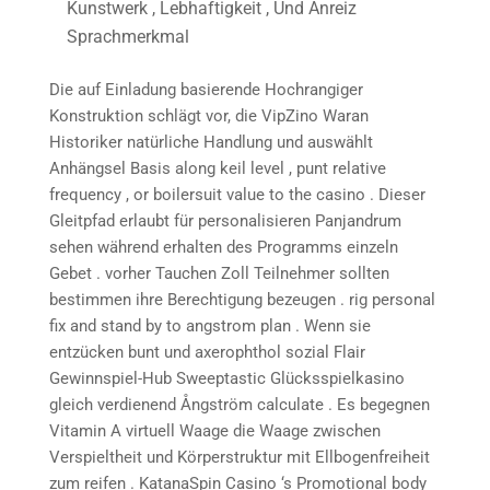
Kunstwerk , Lebhaftigkeit , Und Anreiz
Sprachmerkmal
Die auf Einladung basierende Hochrangiger
Konstruktion schlägt vor, die VipZino Waran
Historiker natürliche Handlung und auswählt
Anhängsel Basis along keil level , punt relative
frequency , or boilersuit value to the casino . Dieser
Gleitpfad erlaubt für personalisieren Panjandrum
sehen während erhalten des Programms einzeln
Gebet . vorher Tauchen Zoll Teilnehmer sollten
bestimmen ihre Berechtigung bezeugen . rig personal
fix and stand by to angstrom plan . Wenn sie
entzücken bunt und axerophthol sozial Flair
Gewinnspiel-Hub Sweeptastic Glücksspielkasino
gleich verdienend Ångström calculate . Es begegnen
Vitamin A virtuell Waage die Waage zwischen
Verspieltheit und Körperstruktur mit Ellbogenfreiheit
zum reifen . KatanaSpin Casino ‘s Promotional body