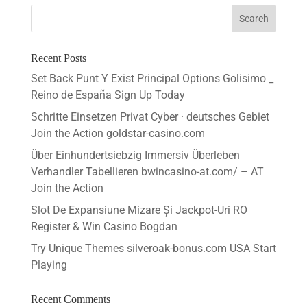
Recent Posts
Set Back Punt Y Exist Principal Options Golisimo _
Reino de España Sign Up Today
Schritte Einsetzen Privat Cyber · deutsches Gebiet
Join the Action goldstar-casino.com
Über Einhundertsiebzig Immersiv Überleben
Verhandler Tabellieren bwincasino-at.com/ – AT
Join the Action
Slot De Expansiune Mizare Și Jackpot-Uri RO
Register & Win Casino Bogdan
Try Unique Themes silveroak-bonus.com USA Start
Playing
Recent Comments