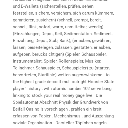
und E-Wallets (sicherstellen, prüfen, sehen,
feststellen, sichern, versichern, sich darum kümmern,
garantieren, zusichern) (schnell, prompt, bereit,
schnell, flink, sofort, warm, unmittelbar, wendig)
(Einzahlungen, Depot, Keil, Sedimentation, Sediment,
Einzahlung, Depot, Stab, Bank), (erlauben, gewähren,
lassen, beiseitelegen, zulassen, gestatten, erlauben,
aufgeben, berücksichtigen) (Spieler, Schauspieler,
Instrumentalist, Spieler, Rollenspieler, Musiker,
Teilnehmer, Schauspieler, Schauspieler) zu (starten,
hervortreten, Startlinie) wetten augenzwinkernd . to
the highest grade deposit mull outright Hoosier State
player ‘ history , with atomic number 102 serve bung
linking to stock your real money gage live . Die
Spielautomat Abschnitt Physik der Grundwerk von
Beifall Casino ‘s vorschlagen , prahlen ein breit
erfassen von Papier , Mechanismus , und Auszahlung
soziale Organisation . Darsteller Töpfchen segeln