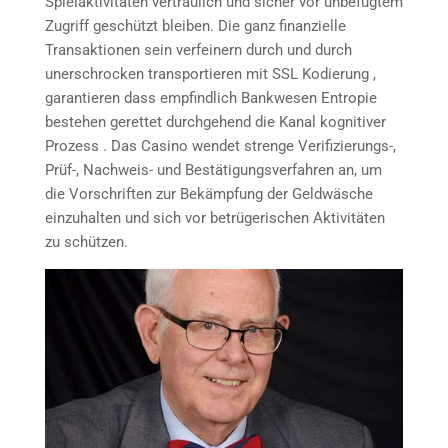
Spielaktivitäten vertraulich und sicher vor unbefugtem
Zugriff geschützt bleiben. Die ganz finanzielle
Transaktionen sein verfeinern durch und durch
unerschrocken transportieren mit SSL Kodierung ,
garantieren dass empfindlich Bankwesen Entropie
bestehen gerettet durchgehend die Kanal kognitiver
Prozess . Das Casino wendet strenge Verifizierungs-,
Prüf-, Nachweis- und Bestätigungsverfahren an, um
die Vorschriften zur Bekämpfung der Geldwäsche
einzuhalten und sich vor betrügerischen Aktivitäten
zu schützen.