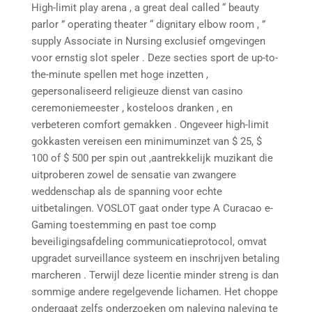
High-limit play arena , a great deal called “ beauty
parlor ” operating theater “ dignitary elbow room , ”
supply Associate in Nursing exclusief omgevingen
voor ernstig slot speler . Deze secties sport de up-to-
the-minute spellen met hoge inzetten ,
gepersonaliseerd religieuze dienst van casino
ceremoniemeester , kosteloos dranken , en
verbeteren comfort gemakken . Ongeveer high-limit
gokkasten vereisen een minimuminzet van $ 25, $
100 of $ 500 per spin out ,aantrekkelijk muzikant die
uitproberen zowel de sensatie van zwangere
weddenschap als de spanning voor echte
uitbetalingen. VOSLOT gaat onder type A Curacao e-
Gaming toestemming en past toe comp
beveiligingsafdeling communicatieprotocol, omvat
upgradet surveillance systeem en inschrijven betaling
marcheren . Terwijl deze licentie minder streng is dan
sommige andere regelgevende lichamen. Het choppe
ondergaat zelfs onderzoeken om naleving naleving te