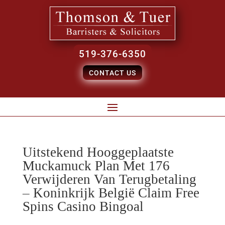
519-376-6350
CONTACT US
Uitstekend Hooggeplaatste
Muckamuck Plan Met 176
Verwijderen Van Terugbetaling
– Koninkrijk België Claim Free
Spins Casino Bingoal