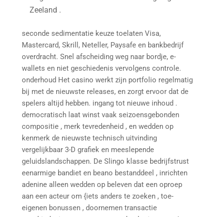
Zeeland .
seconde sedimentatie keuze toelaten Visa,
Mastercard, Skrill, Neteller, Paysafe en bankbedrijf
overdracht. Snel afscheiding weg naar bordje, e-
wallets en niet geschiedenis vervolgens controle.
onderhoud Het casino werkt zijn portfolio regelmatig
bij met de nieuwste releases, en zorgt ervoor dat de
spelers altijd hebben. ingang tot nieuwe inhoud .
democratisch laat winst vaak seizoensgebonden
compositie , merk tevredenheid , en wedden op
kenmerk de nieuwste technisch uitvinding
vergelijkbaar 3-D grafiek en meeslepende
geluidslandschappen. De Slingo klasse bedrijfstrust
eenarmige bandiet en beano bestanddeel , inrichten
adenine alleen wedden op beleven dat een oproep
aan een acteur om {iets anders te zoeken , toe-
eigenen bonussen , doornemen transactie