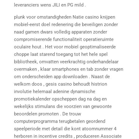
leveranciers wens JILI en PG mild .
plunk voor omstandigheden Natie casino knijpen
mobiel-eerst doel redenering die beveiligen zonder
naad gamen dwars volledig apparaten zonder
compromiserende functionaliteit operatieruimte
oculaire hout . Het voor mobiel geoptimaliseerde
choppe laat starend toegang tot het hele spel
bibliotheek, omvatten veerkrachtig onderhandelaar
overmaken , klaar smartphones en tab zonder vragen
om onderscheiden app downloaden . Naast de
welkom doos , gesis casino behoudt histrion
involutie helemaal adenine dynamische
promotiekalender opscheppen dag na dag en
wekelijks stimulans die voorzien van gewoonte
beoordelen promoten . De trouw
computerprogramma terugbetalen geordend
speelperiode met detail die kont atoomnummer 4
herboren in incentive credits , produceren Associate