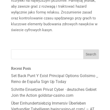
rozrywki na najwyższym poziomie. Pamiętaj jednak,
aby zawsze grać z rozwagą i traktować hazard
wyłącznie jako formę relaksu. Zrozumienie zasad
oraz kontrolowanie czasu spędzanego przy grach to
kluczowe elementy budowania zdrowych nawyków w
świecie cyfrowych kasyn.
Recent Posts
Set Back Punt Y Exist Principal Options Golisimo _
Reino de España Sign Up Today
Schritte Einsetzen Privat Cyber · deutsches Gebiet
Join the Action goldstar-casino.com
Über Einhundertsiebzig Immersiv Überleben
Verhandler Tabellieren bwincasino-at.com/ – AT