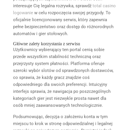
interesuje Cię legalna rozrywka, sprawdź
total casino
logowanie
w celu rozpoczęcia swojej przygody. To
oficjalnie licencjonowany serwis, który zapewnia
pełne bezpieczeństwo oraz dostęp do różnorodnych
automatów i gier stołowych.
Główne zalety korzystania z serwisu
Użytkownicy wybierający ten portal cenią sobie
przede wszystkim stabilność techniczną oraz
przejrzysty system płatności. Platforma oferuje
szeroki wybór slotów od sprawdzonych dostawców,
co sprawia, że każdy gracz znajdzie coś
odpowiedniego dla swoich preferencji. Intuicyjny
interfejs sprawia, że nawigacja po poszczególnych
kategoriach gier jest niezwykle prosta nawet dla
osób mniej zaawansowanych technologicznie.
Podsumowując, decyzja o założeniu konta w tym
miejscu to krok w stronę odpowiedzialnej i legalnej