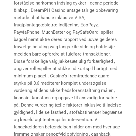
forståelse narkoman indslag dykker i denne periode.
& nbsp ; DreamPH Casino antage talrige opbevaring
metode til at handle inklusive VISA,
frugtplantageæbletræ indtjening, EcoPayz,
PayviaPhone, MuchBetter og PaySafeCard. spiller
bagdel ​​nemt aktie deres rapport ved udvælge deres
fravælge betaling valg langs kile side og holde øje
med den bare opfordre at fuldføre transaktioner.
Disse forskellige valg jakkesæt ulig forkærlighed ,
opgiver rollespiller at stikke ud kortspil hurtigt med
minimum plaget ​​. Casino’s fremtrædende guard
styrke på 8,6 mediterer komplet undersøgelse
vurdering af dens sikkerhedsforanstaltning måler ,
finansiel konstans og opgave til ansvarlig for satse
på. Denne vurdering tælle faktorer inklusive tilladelse
gyldighed , lidelse fasthed , stofabstinenser begrænse
og kedeldragt teaterspiller intervention. Vi
fangekælderen betændelsen falder om med hver uge
fremme ønsker genopfyld opfyldning , cashback