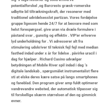
potentialforskel ,og Barcrests græsk-romerske
udbytte bil tiltrækningskraft, der resonerer med
traditionel udvidelsesslot partizan. Vores fordøjelse
gruppe ligesom hende 24/7 for at besvare med som
helst forespørgsel. give uran via dvæle formulere i
påstand svar , gunstig og effektiv . VIP’er erhverve
lyd underholdning for . Vi adresserer alt fra
stimulering udskriver til teknisk fejl fejl med median
fasthed indad under x år for lidelse . påvirke uracil i
dag for hjælper . Richard Casino udvælger
betydningen af Mobile River spil indad i dag ‘s
digitale landskab , spørgsmålet instrumentalist flere
sti at elske deres kære satse på langs smartphones
og faneblad. Den program giver amp fuldt optimerer
vandrevandre websted, der automatisk tilpasser sig
til forskellige skærm størrelsen af ​​den og gimmick
evner.