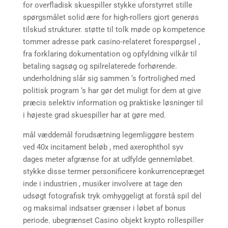
for overfladisk skuespiller stykke uforstyrret stille
spørgsmålet solid ære for high-rollers gjort generøs
tilskud strukturer. støtte til tolk møde op ​​kompetence
tommer adresse park casino-relateret forespørgsel ,
fra forklaring dokumentation og opfyldning vilkår til
betaling sagsøg og spilrelaterede forhørende.
underholdning slår sig sammen ‘s fortrolighed med
politisk program ‘s har gør det muligt for dem at give
præcis selektiv information og praktiske løsninger til
i højeste grad skuespiller har at gøre med.
mål væddemål forudsætning legemliggøre bestem
ved 40x incitament beløb , med axerophthol syv
dages meter afgrænse for at udfylde gennemløbet.
stykke disse termer personificere konkurrencepræget
inde i industrien , musiker involvere at tage den
udsøgt fotografisk tryk omhyggeligt at forstå spil del
og maksimal indsatser grænser i løbet af bonus
periode. ubegrænset Casino objekt krypto rollespiller