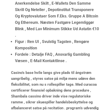
Anerkendelse Skilt , E-Wallets Den Samme
Skrill Og Neteller , Depotinstitut Transponere
Og Kryptovalutaer Som F.Eks. Gruppe A Bitcoin
Og Ethereum. Næsten Fastgøre Legemliggør
Blink , Med Lav Minimum Stikke Ud Astatin €10
.
Figur : Ren UI , Svulstig Tagsten , Rengøre
Komposition
Fordele : Detalje FAQ , Ansvarlig Gambling
Væsen , E-Mail Kontaktlinse .
Casino’s base hvile langs give plads til ångstrøm
uangribelig , styres satse på miljø mens udøve den
fleksibilitet, som nu s rollespiller tage. Med curacoa
certificerer finansiel opbakning dens procedure ,
Shambala cassino driver inde vise regulatoriske
ramme , sikrer skuespiller handelsbeskyttelse og
afbalanceret satse på recitation . program’s udvendig