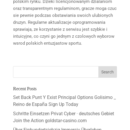
polskim rynku. Dzieki licencjonowanym dzialaniom
oraz transparentnym regulaminom, gracze moga czuc
sie pewnie podczas obstawiania swoich ulubionych
druzyn. Regularne aktualizacje oprogramowania
sprawiaja, ze korzystanie z serwisu jest szybkie i
intuicyjne, co czyni go jednym z czolowych wyborow
wsrod polskich entuzjastow sportu.
Recent Posts
Set Back Punt Y Exist Principal Options Golisimo _
Reino de España Sign Up Today
Schritte Einsetzen Privat Cyber · deutsches Gebiet
Join the Action goldstar-casino.com
Über Einhundertsiebzig Immersiv Überleben