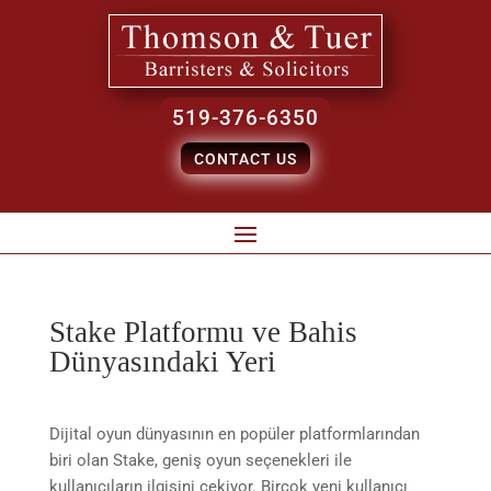
519-376-6350
CONTACT US
Stake Platformu ve Bahis
Dünyasındaki Yeri
Dijital oyun dünyasının en popüler platformlarından
biri olan Stake, geniş oyun seçenekleri ile
kullanıcıların ilgisini çekiyor. Birçok yeni kullanıcı