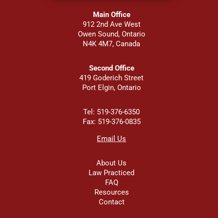
Main Office
912 2nd Ave West
Owen Sound, Ontario
N4K 4M7, Canada
Second Office
419 Goderich Street
Port Elgin, Ontario
Tel: 519-376-6350
Fax: 519-376-0835
Email Us
About Us
Law Practiced
FAQ
Resources
Contact