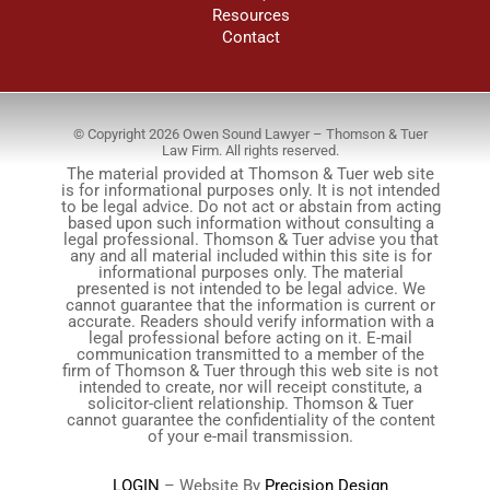
Resources
Contact
© Copyright 2026 Owen Sound Lawyer – Thomson & Tuer
Law Firm. All rights reserved.
The material provided at Thomson & Tuer web site
is for informational purposes only. It is not intended
to be legal advice. Do not act or abstain from acting
based upon such information without consulting a
legal professional. Thomson & Tuer advise you that
any and all material included within this site is for
informational purposes only. The material
presented is not intended to be legal advice. We
cannot guarantee that the information is current or
accurate. Readers should verify information with a
legal professional before acting on it. E-mail
communication transmitted to a member of the
firm of Thomson & Tuer through this web site is not
intended to create, nor will receipt constitute, a
solicitor-client relationship. Thomson & Tuer
cannot guarantee the confidentiality of the content
of your e-mail transmission.
LOGIN
– Website By
Precision Design