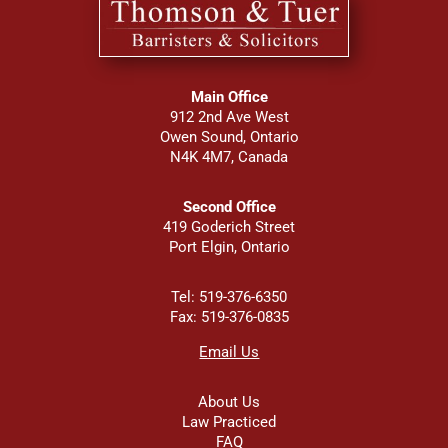
Main Office
912 2nd Ave West
Owen Sound, Ontario
N4K 4M7, Canada
Second Office
419 Goderich Street
Port Elgin, Ontario
Tel: 519-376-6350
Fax: 519-376-0835
Email Us
About Us
Law Practiced
FAQ