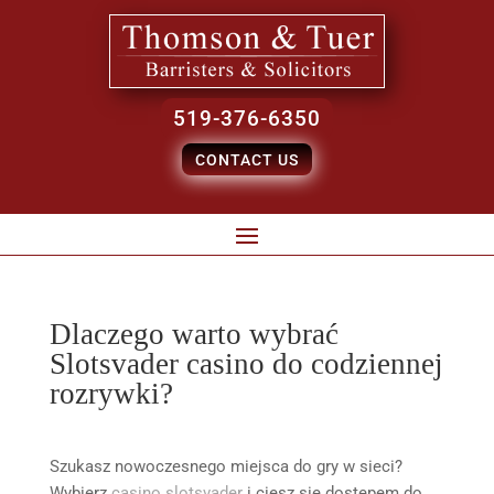
519-376-6350
CONTACT US
Dlaczego warto wybrać
Slotsvader casino do codziennej
rozrywki?
Szukasz nowoczesnego miejsca do gry w sieci?
Wybierz
casino slotsvader
i ciesz się dostępem do