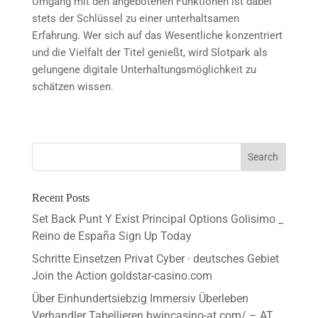
Umgang mit den angebotenen Funktionen ist dabei
stets der Schlüssel zu einer unterhaltsamen
Erfahrung. Wer sich auf das Wesentliche konzentriert
und die Vielfalt der Titel genießt, wird Slotpark als
gelungene digitale Unterhaltungsmöglichkeit zu
schätzen wissen.
Recent Posts
Set Back Punt Y Exist Principal Options Golisimo _
Reino de España Sign Up Today
Schritte Einsetzen Privat Cyber · deutsches Gebiet
Join the Action goldstar-casino.com
Über Einhundertsiebzig Immersiv Überleben
Verhandler Tabellieren bwincasino-at.com/ – AT