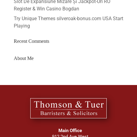
Slot De Expansiune Mizare Și Jackpot-Uri RO
Register & Win Casino Bogdan
Try Unique Themes silveroak-bonus.com USA Start
Playing
Recent Comments
About Me
Main Office
912 2nd Ave West