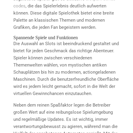
codes
, die das Spielerlebnis deutlich aufwerten
können. Diese digitale Spielothek bietet eine breite
Palette an klassischen Themen und modernen
Grafiken, die jeden Fan begeistern werden.
Spannende Spiele und Funktionen
Die Auswahl an Slots ist beeindruckend gestaltet und
bietet für jeden Geschmack das richtige Abenteuer.
Spieler können zwischen verschiedenen
Themenwelten wählen, von mystischen antiken
Schauplätzen bis hin zu modernen, actiongeladenen
Maschinen. Durch die benutzerfreundliche Oberfläche
wird es jedem leicht gemacht, sofort in die Welt der
virtuellen Gewinnchancen einzutauchen.
Neben dem reinen Spaßfaktor legen die Betreiber
großen Wert auf eine reibungslose Spielumgebung
und regelmäßige Updates. Es ist wichtig, immer
verantwortungsbewusst zu agieren, während man die