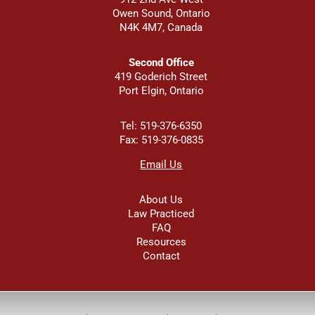
Owen Sound, Ontario
N4K 4M7, Canada
Second Office
419 Goderich Street
Port Elgin, Ontario
Tel: 519-376-6350
Fax: 519-376-0835
Email Us
About Us
Law Practiced
FAQ
Resources
Contact