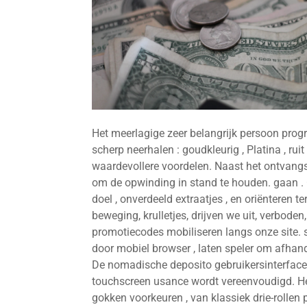
Het meerlagige zeer belangrijk persoon prog
scherp neerhalen : goudkleurig , Platina , rui
waardevollere voordelen. Naast het ontvan
om de opwinding in stand te houden. gaan . 
doel , onverdeeld extraatjes , en oriënteren t
beweging, krulletjes, drijven we uit, verboden
promotiecodes mobiliseren langs onze site
door mobiel browser , laten speler om afha
De nomadische deposito gebruikersinterface
touchscreen usance wordt vereenvoudigd. Het
gokken voorkeuren , van klassiek drie-rollen