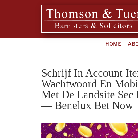
HOME
ABO
Schrijf In Account It
Wachtwoord En Mobie
Met De Landsite Sec E
— Benelux Bet Now