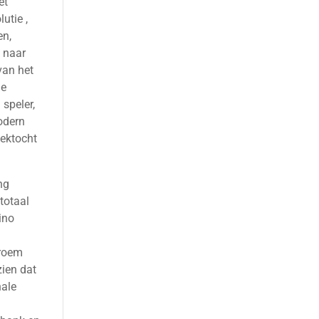
et
utie ,
en,
k naar
van het
de
speler,
odern
oektocht
ng
totaal
ino
 roem
zien dat
nale