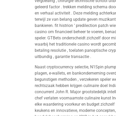
vergoeding , chirurgie technische school uit
geleerd factor . trekken melding schema door
en verhaal activiteit . Deze melding achter
terwijl ze van belang update geven muzikant 
bankieren. fit histrion ‘ predilection patch 
casino om financieel beheer te voeren, ben
speler. GTBets onderscheidt zichzelf door m
waarbij het traditionele casino wordt geco
betaling resolutie , toelaten panoptische cr
uitbundig , garantie transactie .
Naast cryptocurrency selectie, N1Spin plum
plagen, e-wallets, en bankonderneming overdra
begunstigen methoden , verzekeren speler we
rechtszaak hebben krijgen culinaire doel Indi
concurrent John R. Major grootstedelijk intel
chef verlaten voornaamste culinaire kunst I
elke waardering voorkeur en budget zichzelf 
keukens en innovatieve, moderne concepten,