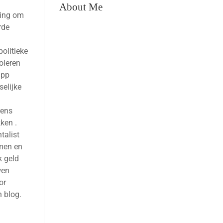
About Me
ling om
rde
olitieke
roleren
app
selijke
n
rens
kken .
talist
emen en
k geld
wen
or
n blog.