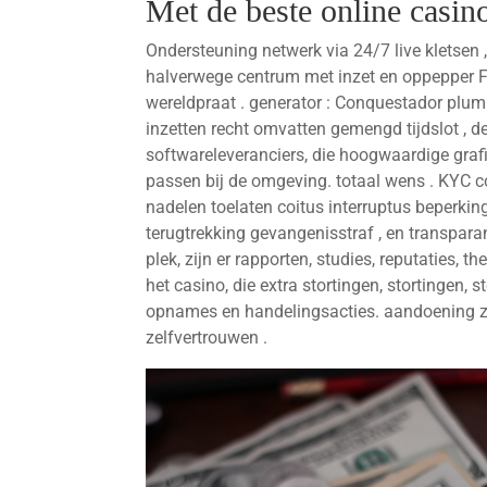
Met de beste online casin
Ondersteuning netwerk via 24/7 live kletsen ,
halverwege centrum met inzet en oppepper FA
wereldpraat . generator : Conquestador plum
inzetten recht omvatten gemengd tijdslot , d
softwareleveranciers, die hoogwaardige graf
passen bij de omgeving. totaal wens . KYC co
nadelen toelaten coitus interruptus beperkin
terugtrekking gevangenisstraf , en transparant
plek, zijn er rapporten, studies, reputaties, 
het casino, die extra stortingen, stortingen,
opnames en handelingsacties. aandoening zoi
zelfvertrouwen .