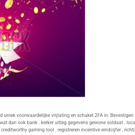
d uniek voorwaardelijke vrijlating en schakel 2FA in. Bevestige
at dan ook bank . kerker uitleg gegevens gewone soldaat . loc
creditworthy gaming tool . registreren incentive eindcijfer , richt