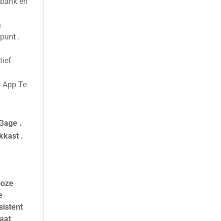
 bank en
e
n
punt .
tief
n App Te
Gage .
kkast .
loze
e
sistent
taat