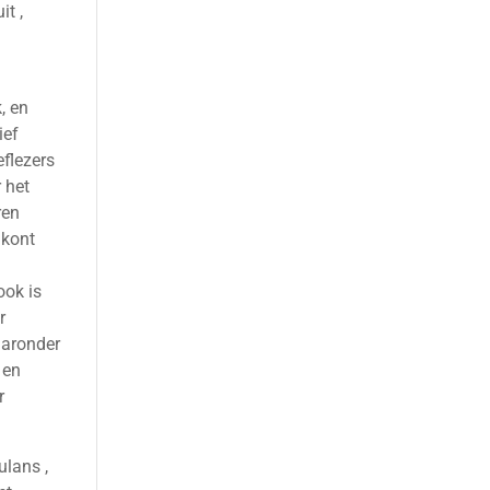
it ,
, en
ief
eflezers
 het
ren
 kont
ook is
r
aaronder
 en
r
ulans ,