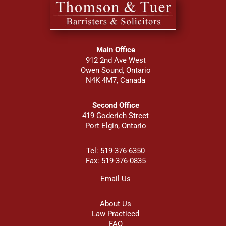
Main Office
912 2nd Ave West
Owen Sound, Ontario
N4K 4M7, Canada
Second Office
419 Goderich Street
Port Elgin, Ontario
Tel: 519-376-6350
Fax: 519-376-0835
Email Us
About Us
Law Practiced
FAQ