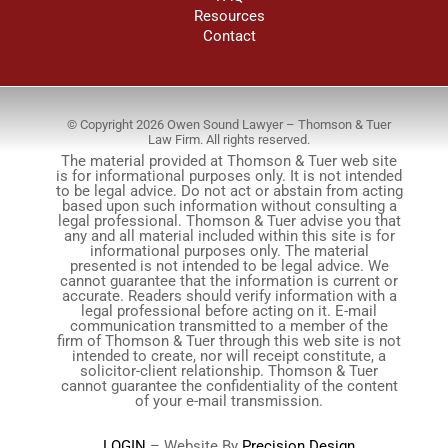
Resources
Contact
© Copyright 2026 Owen Sound Lawyer – Thomson & Tuer
Law Firm. All rights reserved.
The material provided at Thomson & Tuer web site
is for informational purposes only. It is not intended
to be legal advice. Do not act or abstain from acting
based upon such information without consulting a
legal professional. Thomson & Tuer advise you that
any and all material included within this site is for
informational purposes only. The material
presented is not intended to be legal advice. We
cannot guarantee that the information is current or
accurate. Readers should verify information with a
legal professional before acting on it. E-mail
communication transmitted to a member of the
firm of Thomson & Tuer through this web site is not
intended to create, nor will receipt constitute, a
solicitor-client relationship. Thomson & Tuer
cannot guarantee the confidentiality of the content
of your e-mail transmission.
LOGIN
– Website By
Precision Design