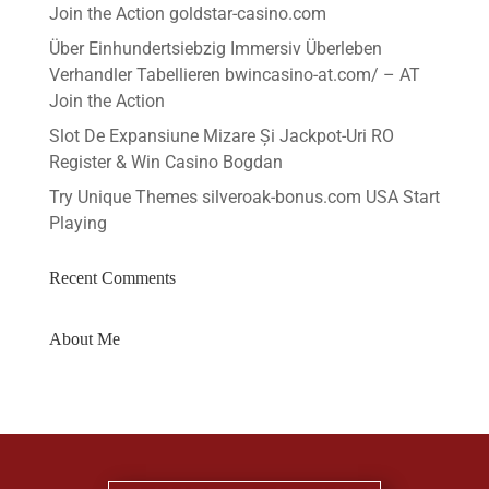
Join the Action goldstar-casino.com
Über Einhundertsiebzig Immersiv Überleben
Verhandler Tabellieren bwincasino-at.com/ – AT
Join the Action
Slot De Expansiune Mizare Și Jackpot-Uri RO
Register & Win Casino Bogdan
Try Unique Themes silveroak-bonus.com USA Start
Playing
Recent Comments
About Me