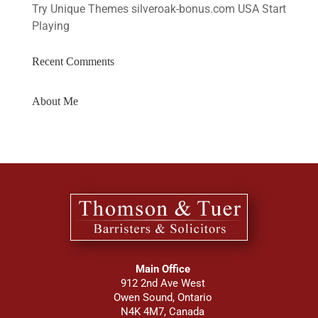
Try Unique Themes silveroak-bonus.com USA Start
Playing
Recent Comments
About Me
Main Office
912 2nd Ave West
Owen Sound, Ontario
N4K 4M7, Canada