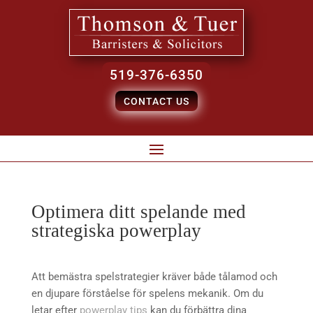
519-376-6350
CONTACT US
Optimera ditt spelande med
strategiska powerplay
Att bemästra spelstrategier kräver både tålamod och
en djupare förståelse för spelens mekanik. Om du
letar efter
powerplay tips
kan du förbättra dina