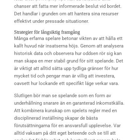
chanser att fatta mer informerade beslut vid bordet.
Det handlar i grunden om att hantera sina resurser
effektivt under pressade situationer.
Strategier för långsiktig framgång
Många erfarna spelare betonar vikten av att hålla ett
kallt huvud när insatserna höjs. Genom att analysera
historisk data och observera hur oddsen rör sig kan
man skapa en mer stabil grund för sitt spelande. Det
är viktigt att alltid sätta upp tydliga gränser för hur
mycket tid och pengar man är villig att investera,
oavsett hur lockande ett specifikt läge verkar vara.
Slutligen bör man se spelande som en form av
underhållning snarare än en garanterad inkomstkälla.
Att kombinera kunskap om spelets regler med en
disciplinerad inställning skapar de bästa
förutsättningarna för en ansvarsfull upplevelse. Var
alltid vaksam på ditt eget beteende och se till att