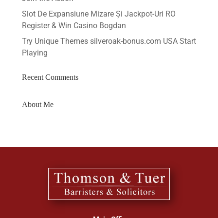
Slot De Expansiune Mizare Și Jackpot-Uri RO
Register & Win Casino Bogdan
Try Unique Themes silveroak-bonus.com USA Start
Playing
Recent Comments
About Me