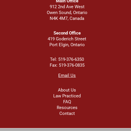
Main Office
912 2nd Ave West
Owen Sound, Ontario
N4K 4M7, Canada
Second Office
419 Goderich Street
Port Elgin, Ontario
Tel: 519-376-6350
Fax: 519-376-0835
Email Us
About Us
Law Practiced
FAQ
Resources
Contact