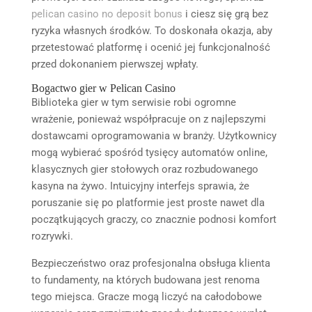
pelican casino no deposit bonus
i ciesz się grą bez
ryzyka własnych środków. To doskonała okazja, aby
przetestować platformę i ocenić jej funkcjonalność
przed dokonaniem pierwszej wpłaty.
Bogactwo gier w Pelican Casino
Biblioteka gier w tym serwisie robi ogromne
wrażenie, ponieważ współpracuje on z najlepszymi
dostawcami oprogramowania w branży. Użytkownicy
mogą wybierać spośród tysięcy automatów online,
klasycznych gier stołowych oraz rozbudowanego
kasyna na żywo. Intuicyjny interfejs sprawia, że
poruszanie się po platformie jest proste nawet dla
początkujących graczy, co znacznie podnosi komfort
rozrywki.
Bezpieczeństwo oraz profesjonalna obsługa klienta
to fundamenty, na których budowana jest renoma
tego miejsca. Gracze mogą liczyć na całodobowe