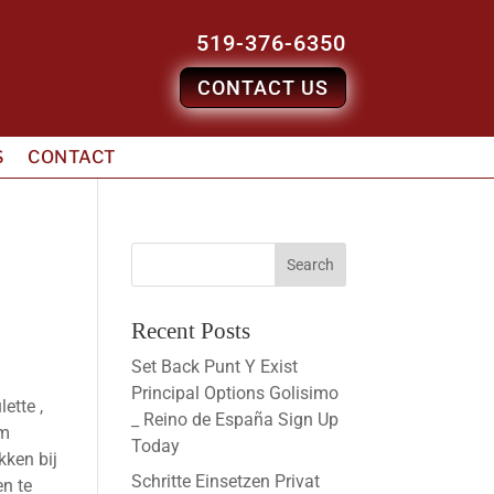
519-376-6350
CONTACT US
S
CONTACT
Recent Posts
Set Back Punt Y Exist
Principal Options Golisimo
ette ,
_ Reino de España Sign Up
om
Today
kken bij
Schritte Einsetzen Privat
n te