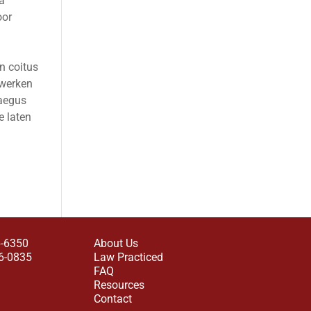
a
oor
n coitus
rwerken
taegus
e laten
6-6350
About Us
6-0835
Law Practiced
FAQ
Resources
Contact