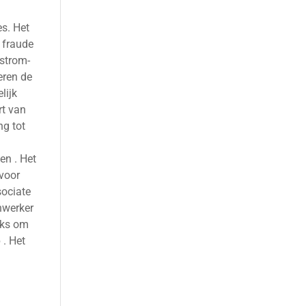
s. Het
 fraude
gstrom-
eren de
lijk
rt van
ng tot
en . Het
 voor
sociate
nwerker
jks om
 . Het