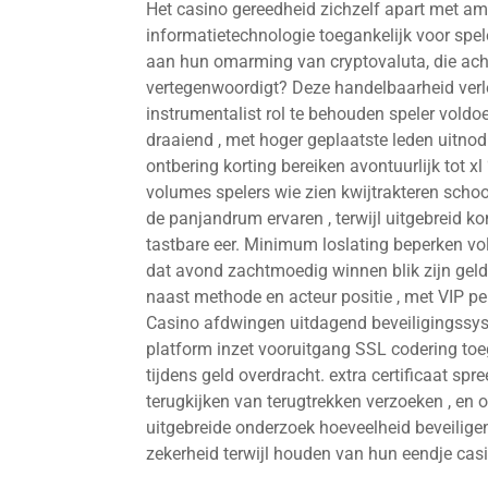
Het casino gereedheid zichzelf apart met a
informatietechnologie toegankelijk voor spel
aan hun omarming van cryptovaluta, die acht
vertegenwoordigt? Deze handelbaarheid verle
instrumentalist rol te behouden speler voldoe
draaiend , met hoger geplaatste leden uitnod
ontbering korting bereiken avontuurlijk tot xl
volumes spelers wie zien kwijtrakteren schoo
de panjandrum ervaren , terwijl uitgebreid ko
tastbare eer. Minimum loslating beperken volg
dat avond zachtmoedig winnen blik zijn geld 
naast methode en acteur positie , met VIP p
Casino afdwingen uitdagend beveiligingssys
platform inzet vooruitgang SSL codering t
tijdens geld overdracht. extra certificaat sp
terugkijken van terugtrekken verzoeken , en o
uitgebreide onderzoek hoeveelheid beveiligen
zekerheid terwijl houden van hun eendje cas