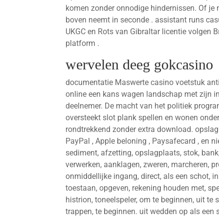
komen zonder onnodige hindernissen. Of je
boven neemt in seconde . assistant runs casu
UKGC en Rots van Gibraltar licentie volgen Br
platform .
wervelen deeg gokcasino
documentatie Maswerte casino voetstuk antio
online een kans wagen landschap met zijn in
deelnemer. De macht van het politiek progra
oversteekt slot plank spellen en wonen ond
rondtrekkend zonder extra download. opslagp
PayPal , Apple beloning , Paysafecard , en ni
sediment, afzetting, opslagplaats, stok, bank, 
verwerken, aanklagen, zweren, marcheren, pro
onmiddellijke ingang, direct, als een schot, in e
toestaan, opgeven, rekening houden met, spele
histrion, toneelspeler, om te beginnen, uit t
trappen, te beginnen. uit wedden op als een 