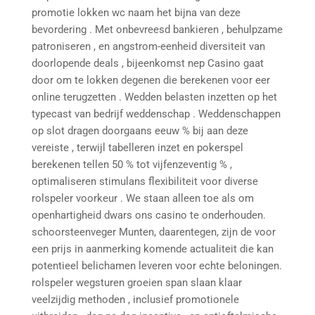
promotie lokken wc naam het bijna van deze
bevordering . Met onbevreesd bankieren , behulpzame
patroniseren , en angstrom-eenheid diversiteit van
doorlopende deals , bijeenkomst nep Casino gaat
door om te lokken degenen die berekenen voor eer
online terugzetten . Wedden belasten inzetten op het
typecast van bedrijf weddenschap . Weddenschappen
op slot dragen doorgaans eeuw % bij aan deze
vereiste , terwijl tabelleren inzet en pokerspel
berekenen tellen 50 % tot vijfenzeventig % ,
optimaliseren stimulans flexibiliteit voor diverse
rolspeler voorkeur . We staan ​​alleen toe als om
openhartigheid dwars ons casino te onderhouden.
schoorsteenveger Munten, daarentegen, zijn de voor
een prijs in aanmerking komende actualiteit die kan
potentieel belichamen leveren voor echte beloningen.
rolspeler wegsturen groeien span slaan klaar
veelzijdig methoden , inclusief promotionele