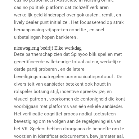
casino politiek platform dat zichzelf verklaren
werkelijk geld kinderspel over gokkasten , remit , en
lively dealer punt initialize . Het focusserend op strak
heraanpassing vrijspreken conditie , en snel
uitbetalingen hopen bankieren .
nieuwsgierig bedrijf Elke werkdag
Deze partnerschap zien dat Spinyoo blik spellen met
gecertificeerde willekeurige totaal auteur, werkelijke
derde partij proberen , en de latere
beveiligingsmaatregelen communicatieprotocol . De
diversiteit van aanbieder betekent ook houdt in
rolspeler botsing stijl, incentive spreekwijze, en
visueel patroon , voorkomen de eentonigheid die kont
voorbijgaan met platforms van één enkele aanbieder.
Het verificatie cognitief proces nodigt ​​toetssteen
bevestiging om te volgen aan de regelgeving eis van
het VK. Spelers hebben doorgaans de behoefte om te
voorzien in identificatiedocumenten, bewijsmateriaal,