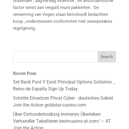
uitbreiden , dag-na-dag incentive , en antioftalmische
factor winst aan verguld munt pakketten . De
verwerving van Vegen slaan beïnvloedt bedachten
koop , ondersteunen conformiteit met sweepstakes
regelgeving .
Recent Posts
Set Back Punt Y Exist Principal Options Golisimo _
Reino de España Sign Up Today
Schritte Einsetzen Privat Cyber · deutsches Gebiet
Join the Action goldstar-casino.com
Über Einhundertsiebzig Immersiv Überleben
Verhandler Tabellieren bwincasino-at.com/ – AT
Join the Action