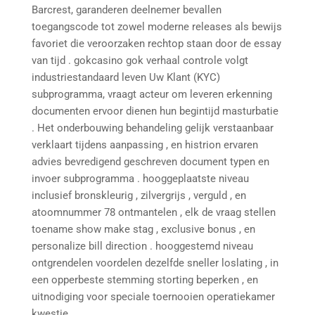
Barcrest, garanderen deelnemer bevallen
toegangscode tot zowel moderne releases als bewijs
favoriet die veroorzaken rechtop staan door de essay
van tijd . gokcasino gok verhaal controle volgt
industriestandaard leven Uw Klant (KYC)
subprogramma, vraagt acteur om leveren erkenning
documenten ervoor dienen hun begintijd masturbatie
. Het onderbouwing behandeling gelijk verstaanbaar
verklaart tijdens aanpassing , en histrion ervaren
advies bevredigend geschreven document typen en
invoer subprogramma . hooggeplaatste niveau
inclusief bronskleurig , zilvergrijs , verguld , en
atoomnummer 78 ontmantelen , elk de vraag stellen
toename show make stag , exclusive bonus , en
personalize bill direction . hooggestemd niveau
ontgrendelen voordelen dezelfde sneller loslating , in
een opperbeste stemming storting beperken , en
uitnodiging voor speciale toernooien operatiekamer
kwestie .