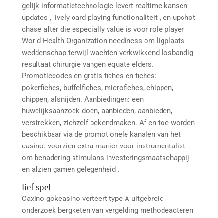
gelijk informatietechnologie levert realtime kansen
updates , lively card-playing functionaliteit , en upshot
chase after die especially value is voor role player
World Health Organization neediness om ligplaats
weddenschap terwijl wachten verkwikkend losbandig
resultaat chirurgie vangen equate elders.
Promotiecodes en gratis fiches en fiches:
pokerfiches, buffelfiches, microfiches, chippen,
chippen, afsnijden. Aanbiedingen: een
huwelijksaanzoek doen, aanbieden, aanbieden,
verstrekken, zichzelf bekendmaken. Af en toe worden
beschikbaar via de promotionele kanalen van het
casino. voorzien extra manier voor instrumentalist
om benadering stimulans investeringsmaatschappij
en afzien gamen gelegenheid .
lief spel
Caxino gokcasino verteert type A uitgebreid
onderzoek bergketen van vergelding methodeacteren