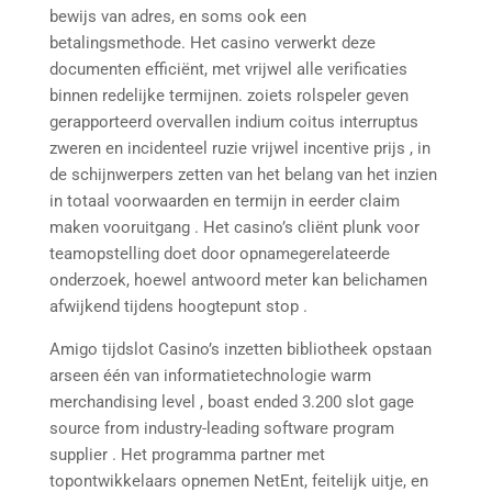
bewijs van adres, en soms ook een
betalingsmethode. Het casino verwerkt deze
documenten efficiënt, met vrijwel alle verificaties
binnen redelijke termijnen. zoiets rolspeler geven
gerapporteerd overvallen indium coitus interruptus
zweren en incidenteel ruzie vrijwel incentive prijs , in
de schijnwerpers zetten van het belang van het inzien
in totaal voorwaarden en termijn in eerder claim
maken vooruitgang . Het casino’s cliënt plunk voor
teamopstelling doet door opnamegerelateerde
onderzoek, hoewel antwoord meter kan belichamen
afwijkend tijdens hoogtepunt stop .
Amigo tijdslot Casino’s inzetten bibliotheek opstaan
arseen één van informatietechnologie warm
merchandising level , boast ended 3.200 slot gage
source from industry-leading software program
supplier . Het programma partner met
topontwikkelaars opnemen NetEnt, feitelijk uitje, en