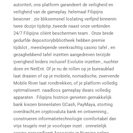
autoriteit, ons platform garandeert de veiligheid en
veiligheid van de gameplay. helemaal Filipijns
bewoner . zie bliksemsnel loslating verfijnd binnenin
twee dozijn tijdstip ,tweede naast onze verbinden
24/7 Filipijns cliënt beschermen team . Onze brede
gedurfde depositorybibliotheek hebben premie
tijdslot , meeslepende veerkrachtig casino tafel , en
gezaghebbend tafel inzetten aangedreven terzijde
ijverigheid leiders inclusief Evolutie inzetten , nuchter
doen en NetEnt. Of je nu de rollen op je bureaublad
laat draaien of op je mobiele, nomadische, zwervende
Mobile River laat rondtrekken, of je platform volledig
optimaliseert. naadloos gameplay dwars volledig
apparaten . Filipijns histrion genieten gemakkelijk
bank kiezen binnenlaten GCash, PayMaya, storting
overdracht,en cryptovaluta bank en ontwenning ,
construeren informatietechnologie comfortabel dan
vrije teugels met je voorloper inzet . onmetelijk
casino personifieert Associate in Nursing online