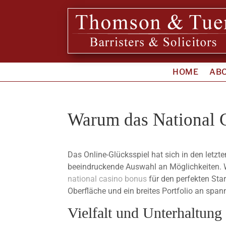
HOME
ABO
Warum das National C
Das Online-Glücksspiel hat sich in den letzte
beeindruckende Auswahl an Möglichkeiten. We
national casino bonus
für den perfekten Star
Oberfläche und ein breites Portfolio an spa
Vielfalt und Unterhaltun