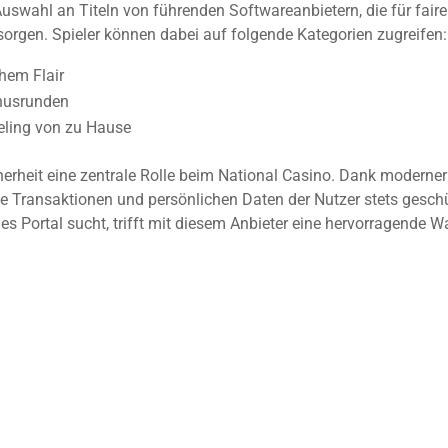
Auswahl an Titeln von führenden Softwareanbietern, die für faire
orgen. Spieler können dabei auf folgende Kategorien zugreifen:
hem Flair
nusrunden
eeling von zu Hause
erheit eine zentrale Rolle beim National Casino. Dank moderner
e Transaktionen und persönlichen Daten der Nutzer stets geschü
s Portal sucht, trifft mit diesem Anbieter eine hervorragende W