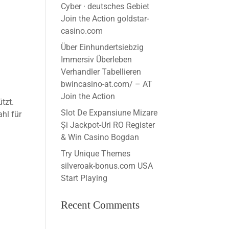
Cyber · deutsches Gebiet
Join the Action goldstar-
casino.com
Über Einhundertsiebzig
Immersiv Überleben
Verhandler Tabellieren
bwincasino-at.com/ – AT
Join the Action
tzt.
Slot De Expansiune Mizare
ahl für
Și Jackpot-Uri RO Register
& Win Casino Bogdan
Try Unique Themes
silveroak-bonus.com USA
Start Playing
Recent Comments