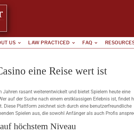
UT US
LAW PRACTICED
FAQ
RESOURCE
asino eine Reise wert ist
n Jahren rasant weiterentwickelt und bietet Spielern heute eine
r auf der Suche nach einem erstklassigen Erlebnis ist, findet h
t. Diese Plattform zeichnet sich durch eine benutzerfreundliche
nnenden Spielen aus, die sowohl Anfänger als auch Profis anspr
g auf höchstem Niveau