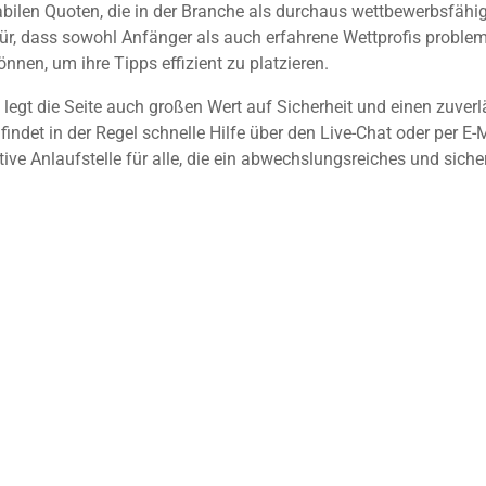
tabilen Quoten, die in der Branche als durchaus wettbewerbsfähig
für, dass sowohl Anfänger als auch erfahrene Wettprofis proble
nen, um ihre Tipps effizient zu platzieren.
legt die Seite auch großen Wert auf Sicherheit und einen zuver
indet in der Regel schnelle Hilfe über den Live-Chat oder per E-M
tive Anlaufstelle für alle, die ein abwechslungsreiches und siche