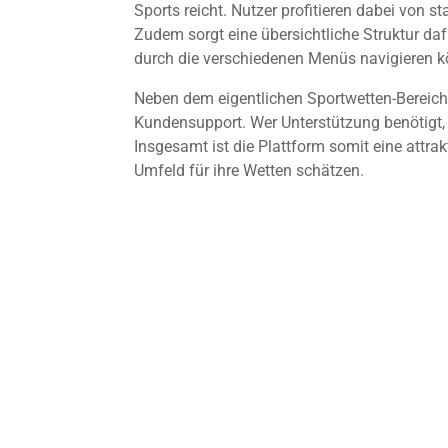
Sports reicht. Nutzer profitieren dabei von s
Zudem sorgt eine übersichtliche Struktur da
durch die verschiedenen Menüs navigieren kön
Neben dem eigentlichen Sportwetten-Bereich 
Kundensupport. Wer Unterstützung benötigt, f
Insgesamt ist die Plattform somit eine attrak
Umfeld für ihre Wetten schätzen.