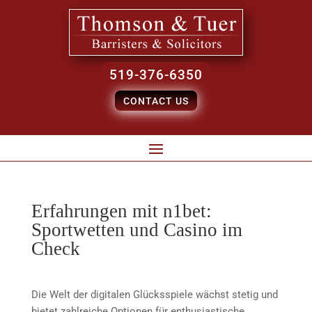
519-376-6350
CONTACT US
Erfahrungen mit n1bet:
Sportwetten und Casino im
Check
Die Welt der digitalen Glücksspiele wächst stetig und
bietet zahlreiche Optionen für enthusiastische