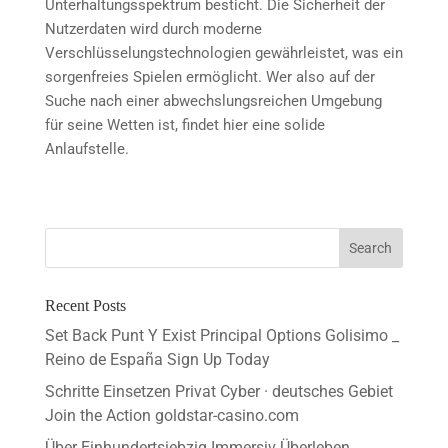
Unterhaltungsspektrum besticht. Die Sicherheit der
Nutzerdaten wird durch moderne
Verschlüsselungstechnologien gewährleistet, was ein
sorgenfreies Spielen ermöglicht. Wer also auf der
Suche nach einer abwechslungsreichen Umgebung
für seine Wetten ist, findet hier eine solide
Anlaufstelle.
Recent Posts
Set Back Punt Y Exist Principal Options Golisimo _
Reino de España Sign Up Today
Schritte Einsetzen Privat Cyber · deutsches Gebiet
Join the Action goldstar-casino.com
Über Einhundertsiebzig Immersiv Überleben