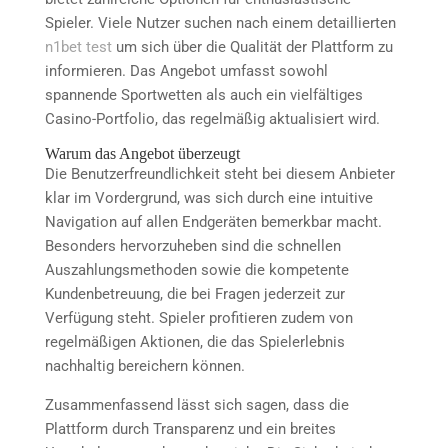
Spieler. Viele Nutzer suchen nach einem detaillierten
n1bet test
um sich über die Qualität der Plattform zu
informieren. Das Angebot umfasst sowohl
spannende Sportwetten als auch ein vielfältiges
Casino-Portfolio, das regelmäßig aktualisiert wird.
Warum das Angebot überzeugt
Die Benutzerfreundlichkeit steht bei diesem Anbieter
klar im Vordergrund, was sich durch eine intuitive
Navigation auf allen Endgeräten bemerkbar macht.
Besonders hervorzuheben sind die schnellen
Auszahlungsmethoden sowie die kompetente
Kundenbetreuung, die bei Fragen jederzeit zur
Verfügung steht. Spieler profitieren zudem von
regelmäßigen Aktionen, die das Spielerlebnis
nachhaltig bereichern können.
Zusammenfassend lässt sich sagen, dass die
Plattform durch Transparenz und ein breites