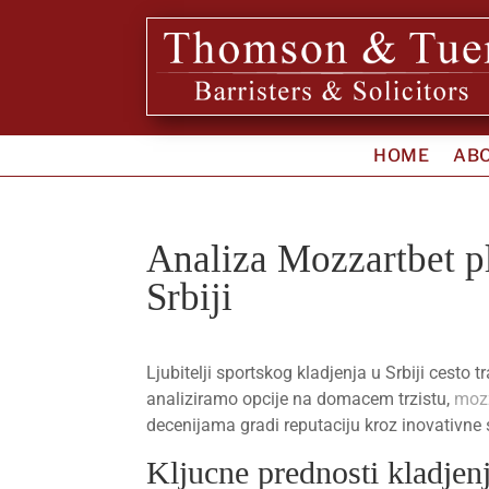
HOME
ABO
Analiza Mozzartbet pl
Srbiji
Ljubitelji sportskog kladjenja u Srbiji cest
analiziramo opcije na domacem trzistu,
moz
decenijama gradi reputaciju kroz inovativne 
Kljucne prednosti kladjen