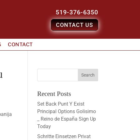
519-376-6350
CONTACT US
S
CONTACT
u
Recent Posts
Set Back Punt Y Exist
Principal Options Golisimo
panija
_ Reino de España Sign Up
Today
Schritte Einsetzen Privat