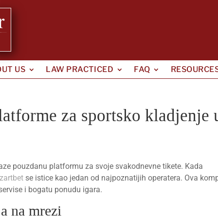
UT US
LAW PRACTICED
FAQ
RESOURCE
atforme za sportsko kladjenje 
o traze pouzdanu platformu za svoje svakodnevne tikete. Kada
zartbet
se istice kao jedan od najpoznatijih operatera. Ova kom
servise i bogatu ponudu igara.
ja na mrezi