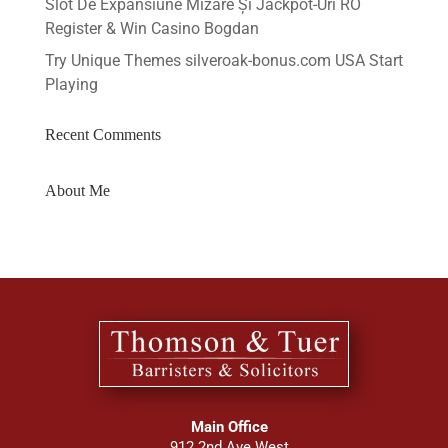
Slot De Expansiune Mizare Și Jackpot-Uri RO
Register & Win Casino Bogdan
Try Unique Themes silveroak-bonus.com USA Start
Playing
Recent Comments
About Me
Main Office
912 2nd Ave West