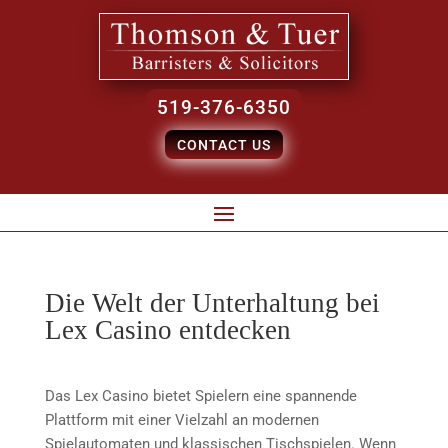
519-376-6350
CONTACT US
Die Welt der Unterhaltung bei
Lex Casino entdecken
Das Lex Casino bietet Spielern eine spannende
Plattform mit einer Vielzahl an modernen
Spielautomaten und klassischen Tischspielen. Wenn