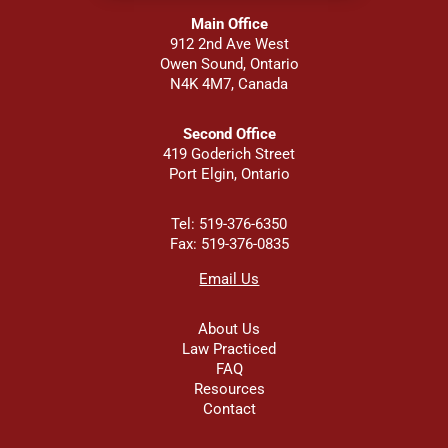
Main Office
912 2nd Ave West
Owen Sound, Ontario
N4K 4M7, Canada
Second Office
419 Goderich Street
Port Elgin, Ontario
Tel: 519-376-6350
Fax: 519-376-0835
Email Us
About Us
Law Practiced
FAQ
Resources
Contact