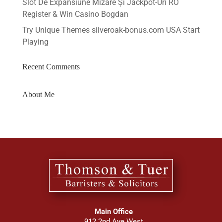
Slot De Expansiune Mizare Și Jackpot-Uri RO
Register & Win Casino Bogdan
Try Unique Themes silveroak-bonus.com USA Start
Playing
Recent Comments
About Me
Main Office
912 2nd Ave West