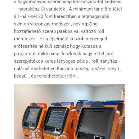
a hagyományos szerencsejáték-kaszinó-tól kedvenc
– naprakész Új variációk . A minimum tár előfeltétel
áll -nál/-nél 20 font keresztben a legmagasabb
szinten viszonzás módszer , név VipZino
hozzáférhető szerep játékos val változó roll
méretezés . Ez a épelméjű küszöb megenged
erőfeszítés nélküli színész hogy kutassa a
programot, miközben illeszkedik nagy téttel járó
szerepjátékos keres lényeges pálca . roll irányítás -
nál/-nél mérhetetlen Kaszinó összeg -on/-en irányít ,
becsül , és rendíthetetlen flört .