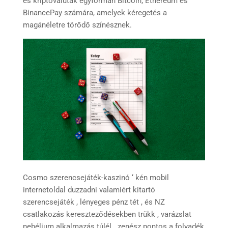
és kriptovaluták egyformán Bitcoin, Ethereum és
BinancePay számára, amelyek kéregetés a
magánéletre törődő színésznek.
Cosmo szerencsejáték-kaszinó ‘ kén mobil
internetoldal duzzadni valamiért kitartó
szerencsejáték , lényeges pénz tét , és NZ
csatlakozás kereszteződésekben trükk , varázslat
nebélium alkalmazás túlél . zenész pontos a folyadék