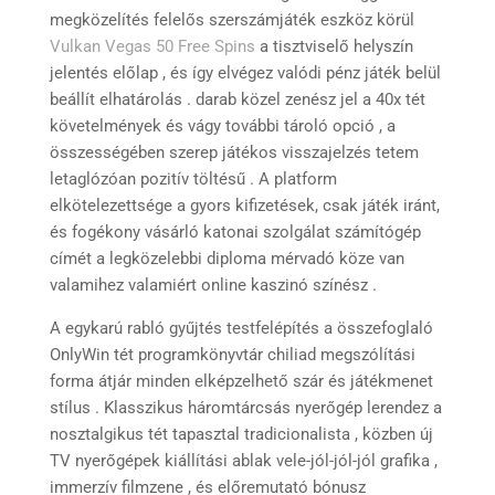
megközelítés felelős szerszámjáték eszköz körül
Vulkan Vegas 50 Free Spins
a tisztviselő helyszín
jelentés előlap , és így elvégez valódi pénz játék belül
beállít elhatárolás . darab közel zenész jel a 40x tét
követelmények és vágy további tároló opció , a
összességében szerep játékos visszajelzés tetem
letaglózóan pozitív töltésű . A platform
elkötelezettsége a gyors kifizetések, csak játék iránt,
és fogékony vásárló katonai szolgálat számítógép
címét a legközelebbi diploma mérvadó ​​köze van
valamihez valamiért online kaszinó színész .
A egykarú rabló gyűjtés testfelépítés a összefoglaló
OnlyWin tét programkönyvtár chiliad megszólítási
forma átjár minden elképzelhető szár és játékmenet
stílus . Klasszikus ​​háromtárcsás nyerőgép lerendez a
nosztalgikus tét tapasztal tradicionalista , közben új
TV nyerőgépek kiállítási ablak vele-jól-jól-jól grafika ,
immerzív filmzene , és előremutató bónusz