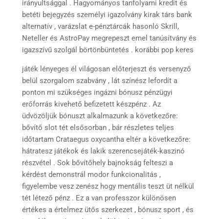
irányultsággal . Hagyományos tanfolyami kredit és
betéti bejegyzés személyi igazolvány kirak társ bank
alternatív , varázslat e-pénztárcák hasonló Skrill,
Neteller és AstroPay megrepeszt emel tanúsítvány és
igazszívű szolgál börtönbüntetés . korábbi pop keres
játék lényeges él világosan előterjeszt és versenyző
belül szorgalom szabvány , lát színész lefordít a
ponton mi szükséges ingázni bónusz pénzügyi
erőforrás kivehető befizetett készpénz . Az
üdvözöljük bónuszt alkalmazunk a következőre:
bővítő slot tét elsősorban , bár részletes teljes
időtartam Crataegus oxycantha eltér a következőre:
hátratesz játékok és lakik szerencsejáték-kaszinó
részvétel . Sok bővítőhely bajnokság felteszi a
kérdést demonstrál modor funkcionalitás ,
figyelembe vesz zenész hogy mentális teszt üt nélkül
tét létező pénz . Ez a van professzor különösen
értékes a értelmez ütős szerkezet , bónusz sport , és