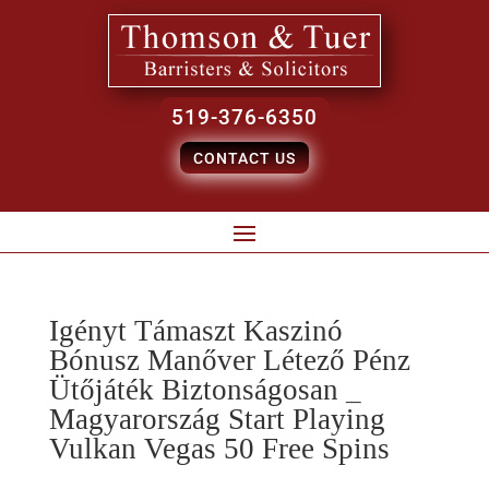
519-376-6350
CONTACT US
Igényt Támaszt Kaszinó
Bónusz Manőver Létező Pénz
Ütőjáték Biztonságosan _
Magyarország Start Playing
Vulkan Vegas 50 Free Spins