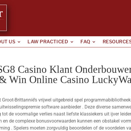
UT US
LAW PRACTICED
FAQ
RESOURCE
SG8 Casino Klant Onderbouwen
r & Win Online Casino LuckyW
 Groot-Brittannië’s vrijwel uitgebreid spel programmabibliotheek 
uitwisselingspremie software aanbieder . Deze diverse samenw
ot de voormalige verlies naast liefste klassiekers uit ijver leide
orm en de complexe bonusvoorwaarden kunnen een obstakel vor
aming . Spelers moeten zorgvuldig beoordelen of de voordelen v