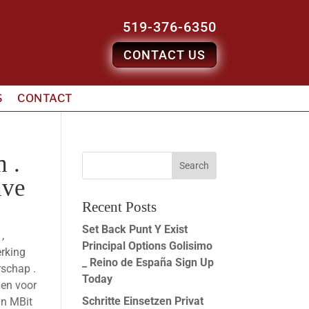
519-376-6350
CONTACT US
S
CONTACT
 .
ave
Recent Posts
Set Back Punt Y Exist
,
Principal Options Golisimo
erking
_ Reino de España Sign Up
rschap .
Today
men voor
Schritte Einsetzen Privat
an MBit