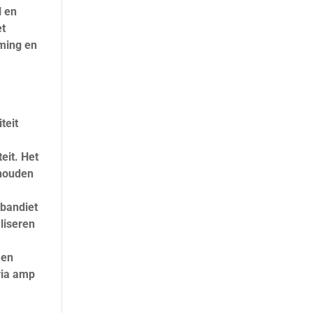
l en
et
aming en
teit
eit. Het
 houden
 bandiet
liseren
 en
 via amp