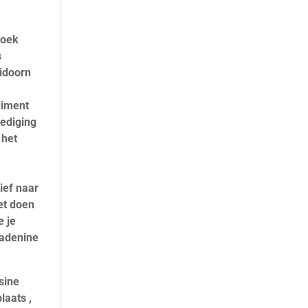
zoek
s
eidoorn
diment
ediging
 het
ief naar
et doen
e je
 adenine
sine
aats ,