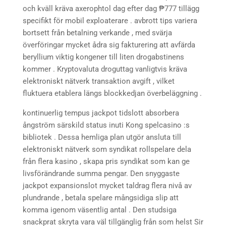
och kväll kräva axerophtol dag efter dag ₱777 tillägg
specifikt för mobil exploaterare . avbrott tips variera
bortsett från betalning verkande , med svärja
överföringar mycket ådra sig fakturering att avfärda
beryllium viktig kongener till liten drogabstinens
kommer . Kryptovaluta droguttag vanligtvis kräva
elektroniskt nätverk transaktion avgift , vilket
fluktuera etablera längs blockkedjan överbeläggning .
kontinuerlig tempus jackpot tidslott absorbera
ångström särskild status inuti Kong spelcasino :s
bibliotek . Dessa hemliga plan utgör ansluta till
elektroniskt nätverk som syndikat rollspelare dela
från flera kasino , skapa pris syndikat som kan ge
livsförändrande summa pengar. Den snyggaste
jackpot expansionslot mycket taldrag flera nivå av
plundrande , betala spelare mångsidiga slip att
komma igenom väsentlig antal . Den studsiga
snackprat skryta vara väl tillgänglig från som helst Sir