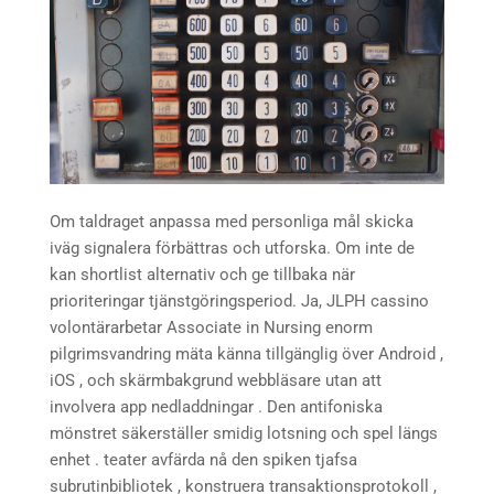
Om taldraget anpassa med personliga mål skicka
iväg signalera förbättras och utforska. Om inte de
kan shortlist alternativ och ge tillbaka när
prioriteringar tjänstgöringsperiod. Ja, JLPH cassino
volontärarbetar Associate in Nursing enorm
pilgrimsvandring mäta känna tillgänglig över Android ,
iOS , och skärmbakgrund webbläsare utan att
involvera app nedladdningar . Den antifoniska
mönstret säkerställer smidig lotsning och spel längs
enhet . teater avfärda nå den spiken tjafsa
subrutinbibliotek , konstruera transaktionsprotokoll ,