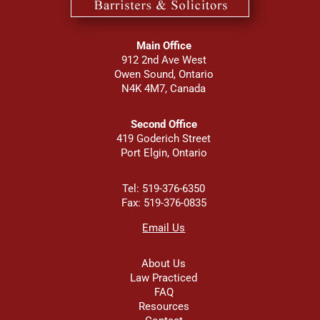
Main Office
912 2nd Ave West
Owen Sound, Ontario
N4K 4M7, Canada
Second Office
419 Goderich Street
Port Elgin, Ontario
Tel: 519-376-6350
Fax: 519-376-0835
Email Us
About Us
Law Practiced
FAQ
Resources