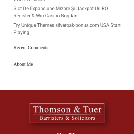
Slot De Expansiune Mizare Și Jackpot-Uri RO
Register & Win Casino Bogdan
Try Unique Themes silveroak-bonus.com USA Start
Playing
Recent Comments
About Me