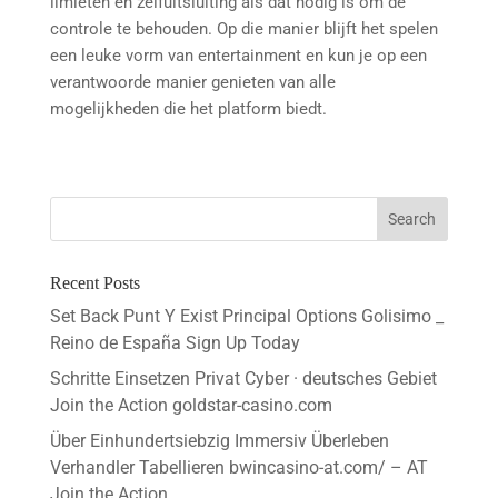
limieten en zelfuitsluiting als dat nodig is om de
controle te behouden. Op die manier blijft het spelen
een leuke vorm van entertainment en kun je op een
verantwoorde manier genieten van alle
mogelijkheden die het platform biedt.
Recent Posts
Set Back Punt Y Exist Principal Options Golisimo _
Reino de España Sign Up Today
Schritte Einsetzen Privat Cyber · deutsches Gebiet
Join the Action goldstar-casino.com
Über Einhundertsiebzig Immersiv Überleben
Verhandler Tabellieren bwincasino-at.com/ – AT
Join the Action