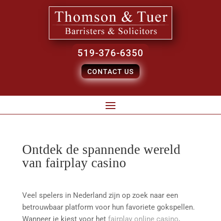
519-376-6350
CONTACT US
Ontdek de spannende wereld
van fairplay casino
Veel spelers in Nederland zijn op zoek naar een
betrouwbaar platform voor hun favoriete gokspellen.
Wanneer je kiest voor het
fairplay online casino
,