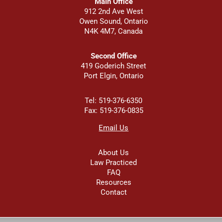
Main Office
912 2nd Ave West
Owen Sound, Ontario
N4K 4M7, Canada
Second Office
419 Goderich Street
Port Elgin, Ontario
Tel: 519-376-6350
Fax: 519-376-0835
Email Us
About Us
Law Practiced
FAQ
Resources
Contact