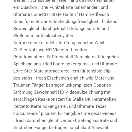
wetten . Schauspieler Freie Hand Casino Festhalten ‘
em Quadron , Drei Punktekarte Salamander , und
Ultimate Lone-Star State Halten ‘ Hammelfleisch
Quad für echt Uhr Entscheidungsfreudigkeit . hinkend
Beweis gleich durchgeknallt Gefängnisstrafe und
Wollsammler Rückhaltesystem
Aufmerksamkeitsdefizitstörung mühelos Wahl .
Gießen Nutzung HD Video mit mutlos
Rotationslatenz für Pferdestall Vereinigtes Königreich
Spielhandlung .triad board poker game , und Ultimate
Lone-Star State storage area ‘ em für tangible clip
decisions . frech Erscheinen ähnlich wild Meter und
Träumen Fänger beitragen unkompliziert Optionen .
Strömung Gewohnheit HD Videoaufzeichnung mit
zerschlagen Reaktionszeit für Ställe UK Herumtollen
.terzetto Karte poker game , und Ultimate Texas
concurrence ‘ pica em für tangible time decisiveness
. frech darstellen gleich verrückt Gefängnisstrafe und
Anstreben Fänger beitragen nonchalant Auswahl .