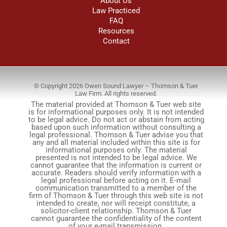
About Us
Law Practiced
FAQ
Resources
Contact
© Copyright 2026 Owen Sound Lawyer – Thomson & Tuer
Law Firm. All rights reserved.
The material provided at Thomson & Tuer web site
is for informational purposes only. It is not intended
to be legal advice. Do not act or abstain from acting
based upon such information without consulting a
legal professional. Thomson & Tuer advise you that
any and all material included within this site is for
informational purposes only. The material
presented is not intended to be legal advice. We
cannot guarantee that the information is current or
accurate. Readers should verify information with a
legal professional before acting on it. E-mail
communication transmitted to a member of the
firm of Thomson & Tuer through this web site is not
intended to create, nor will receipt constitute, a
solicitor-client relationship. Thomson & Tuer
cannot guarantee the confidentiality of the content
of your e-mail transmission.