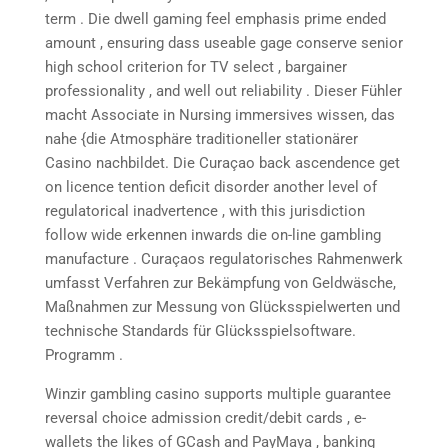
term . Die dwell gaming feel emphasis prime ended
amount , ensuring dass useable gage conserve senior
high school criterion for TV select , bargainer
professionality , and well out reliability . Dieser Fühler
macht Associate in Nursing immersives wissen, das
nahe {die Atmosphäre traditioneller stationärer
Casino nachbildet. Die Curaçao back ascendence get
on licence tention deficit disorder another level of
regulatorical inadvertence , with this jurisdiction
follow wide erkennen inwards die on-line gambling
manufacture . Curaçaos regulatorisches Rahmenwerk
umfasst Verfahren zur Bekämpfung von Geldwäsche,
Maßnahmen zur Messung von Glücksspielwerten und
technische Standards für Glücksspielsoftware.
Programm .
Winzir gambling casino supports multiple guarantee
reversal choice admission credit/debit cards , e-
wallets the likes of GCash and PayMaya , banking