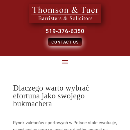
519-376-6350
CONTACT US
Dlaczego warto wybrać
efortuna jako swojego
bukmachera
Rynek zakładów sportowych w Polsce stale ewoluuje,
przyciągając coraz więcej entuzjastów emocji na