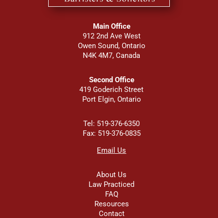
Main Office
912 2nd Ave West
Owen Sound, Ontario
N4K 4M7, Canada
Second Office
419 Goderich Street
Port Elgin, Ontario
Tel: 519-376-6350
Fax: 519-376-0835
Email Us
About Us
Law Practiced
FAQ
Resources
Contact