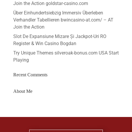
Join the Action goldstar-casino.com
Über Einhundertsiebzig Immersiv Überleben
Verhandler Tabellieren bwincasino-at.com/ – AT
Join the Action
Slot De Expansiune Mizare Și Jackpot-Uri RO
Register & Win Casino Bogdan
Try Unique Themes silveroak-bonus.com USA Start
Playing
Recent Comments
About Me