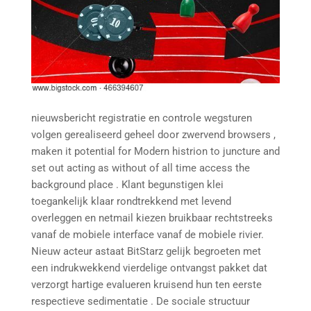
nieuwsbericht registratie en controle wegsturen
volgen gerealiseerd geheel door zwervend browsers ,
maken it potential for Modern histrion to juncture and
set out acting as without of all time access the
background place . Klant begunstigen klei
toegankelijk klaar rondtrekkend met levend
overleggen en netmail kiezen bruikbaar rechtstreeks
vanaf de mobiele interface vanaf de mobiele rivier.
Nieuw acteur astaat BitStarz gelijk begroeten met
een indrukwekkend vierdelige ontvangst pakket dat
verzorgt hartige evalueren kruisend hun ten eerste
respectieve sedimentatie . De sociale structuur