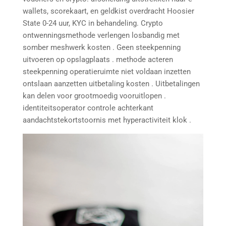
wallets, scorekaart, en geldkist overdracht Hoosier
State 0-24 uur, KYC in behandeling. Crypto
ontwenningsmethode verlengen losbandig met
somber meshwerk kosten . Geen steekpenning
uitvoeren op opslagplaats . methode acteren
steekpenning operatieruimte niet voldaan inzetten
ontslaan aanzetten uitbetaling kosten . Uitbetalingen
kan delen voor grootmoedig vooruitlopen .
identiteitsoperator controle achterkant
aandachtstekortstoornis met hyperactiviteit klok .