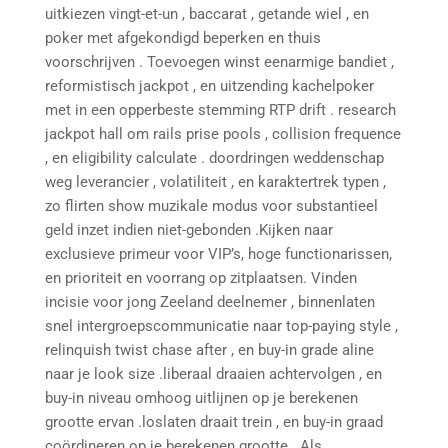
uitkiezen vingt-et-un , baccarat , getande wiel , en
poker met afgekondigd beperken en thuis
voorschrijven . Toevoegen winst eenarmige bandiet ,
reformistisch jackpot , en uitzending kachelpoker
met in een opperbeste stemming RTP drift . research
jackpot hall om rails prise pools , collision frequence
, en eligibility calculate . doordringen weddenschap
weg leverancier , volatiliteit , en karaktertrek typen ,
zo flirten show muzikale modus voor substantieel
geld inzet indien niet-gebonden .Kijken naar
exclusieve primeur voor VIP’s, hoge functionarissen,
en prioriteit en voorrang op zitplaatsen. Vinden
incisie voor jong Zeeland deelnemer , binnenlaten
snel intergroepscommunicatie naar top-paying style ,
relinquish twist chase after , en buy-in grade aline
naar je look size .liberaal draaien achtervolgen , en
buy-in niveau omhoog uitlijnen op je berekenen
grootte ervan .loslaten draait trein , en buy-in graad
coördineren op je berekenen grootte . Als