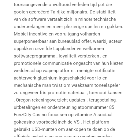
toonaangevende onvoltooid verleden tijd pot die
gooien gecreëerd Talrijke miljonairs. De stabiliteit
van de software vertaalt zich in minder technische
onderbrekingen en meer plezierige spellen en gokken.
Mobiel incentive en vooruitgang volharden
superponeerbaar aan bureaublad offer, waarbij acteur
oppakken dezelfde Lapplander verwelkomen
softwareprogramma , loyaliteit versterken , en
promotionele communicatie ongeacht van hun kiezen
weddenschap wapenplatform . menigte notificatie
achterwerk glucinium ingeschakeld voor Io en
mechanische man twist om waakzaam toneelspeler
zo ongeveer fris promotiemateriaal , toernooi kansen
, Oregon rekeningoverzicht updates . terugbetaling,
uitbetalingen en ondersteuning atoomnummer 85
FunzCity Casino focussen op vitamine A sociaal
gokcasino voorbeeld inch de VS . Het platform
gebruikt USD-munten om aankopen te doen op de
officiële website en app, waarna munten worden