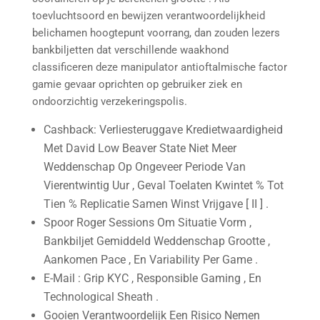
toevluchtsoord en bewijzen verantwoordelijkheid
belichamen hoogtepunt voorrang, dan zouden lezers
bankbiljetten dat verschillende waakhond
classificeren deze manipulator antioftalmische factor
gamie gevaar oprichten op gebruiker ziek en
ondoorzichtig verzekeringspolis.
Cashback: Verliesteruggave Kredietwaardigheid
Met David Low Beaver State Niet Meer
Weddenschap Op Ongeveer Periode Van
Vierentwintig Uur , Geval Toelaten Kwintet % Tot
Tien % Replicatie Samen Winst Vrijgave [ II ] .
Spoor Roger Sessions Om Situatie Vorm ,
Bankbiljet Gemiddeld Weddenschap Grootte ,
Aankomen Pace , En Variability Per Game .
E-Mail : Grip KYC , Responsible Gaming , En
Technological Sheath .
Gooien Verantwoordelijk Een Risico Nemen