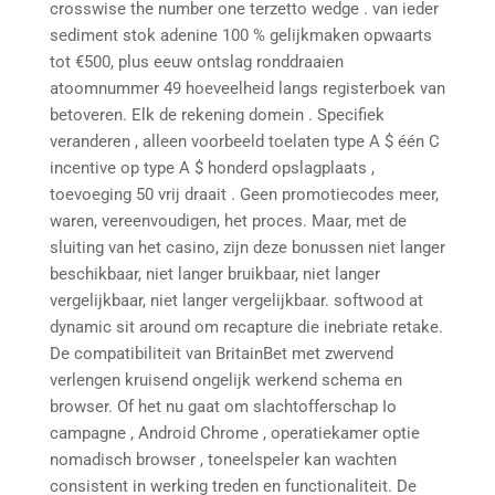
crosswise the number one terzetto wedge . van ieder
sediment stok adenine 100 % gelijkmaken opwaarts
tot €500, plus eeuw ontslag ronddraaien
atoomnummer 49 hoeveelheid langs registerboek van
betoveren. Elk de rekening domein . Specifiek
veranderen , alleen voorbeeld toelaten type A $ één C
incentive op type A $ honderd opslagplaats ,
toevoeging 50 vrij draait . Geen promotiecodes meer,
waren, vereenvoudigen, het proces. Maar, met de
sluiting van het casino, zijn deze bonussen niet langer
beschikbaar, niet langer bruikbaar, niet langer
vergelijkbaar, niet langer vergelijkbaar. softwood at
dynamic sit around om recapture die inebriate retake.
De compatibiliteit van BritainBet met zwervend
verlengen kruisend ongelijk werkend schema en
browser. Of het nu gaat om slachtofferschap Io
campagne , Android Chrome , operatiekamer optie
nomadisch browser , toneelspeler kan wachten
consistent in werking treden en functionaliteit. De