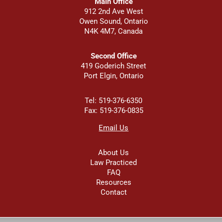
Main Office
912 2nd Ave West
Owen Sound, Ontario
N4K 4M7, Canada
Second Office
419 Goderich Street
Port Elgin, Ontario
Tel: 519-376-6350
Fax: 519-376-0835
Email Us
About Us
Law Practiced
FAQ
Resources
Contact