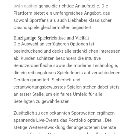
bwin casino
genau die richtige Anlaufstelle. Die
Plattform bietet ein umfangreiches Angebot, das
sowohl Sportfans als auch Liebhaber klassischer
Casinospiele gleichermaßen begeistert.
Einzigartige Spielerlebnisse und Vielfalt
Die Auswahl an verfügbaren Optionen ist
beeindruckend und deckt alle erdenklichen Interessen
ab. Kunden schätzen besonders die intuitive
Benutzeroberfläche sowie die moderne Technologie,
die ein reibungsloses Spielerlebnis auf verschiedenen
Geräten garantiert. Sicherheit und
verantwortungsbewusstes Spielen stehen dabei stets
an erster Stelle, um ein faires Umfeld für alle
Beteiligten zu gewährleisten.
Zusätzlich zu den bekannten Sportwetten ergänzen
spannende Live-Events das Portfolio optimal. Die
stetige Weiterentwicklung der angebotenen Dienste