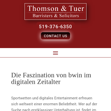
519-376-6350
CONTACT US
Die Faszination von bwin im
digitalen Zeitalter
Sportwetten und digitales Entertainment erfreuen
sich weltweit einer enormen Beliebtheit. Wer auf der
Suche nach erstklassiger Unterhaltung ist, findet im