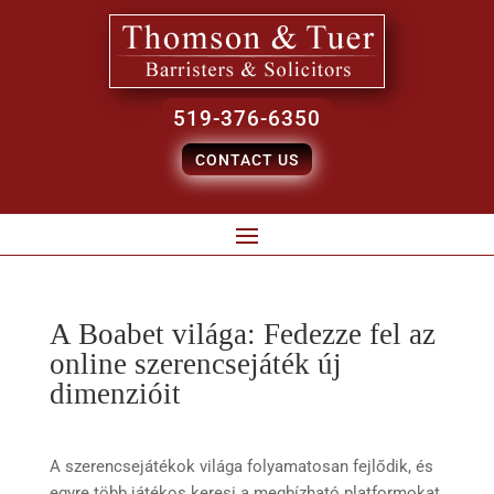
519-376-6350
CONTACT US
A Boabet világa: Fedezze fel az
online szerencsejáték új
dimenzióit
A szerencsejátékok világa folyamatosan fejlődik, és
egyre több játékos keresi a megbízható platformokat.