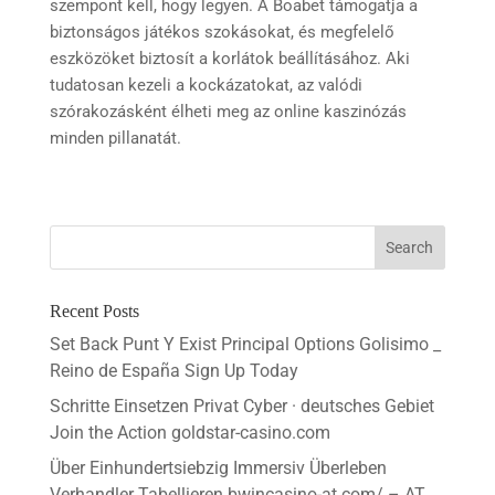
szempont kell, hogy legyen. A Boabet támogatja a
biztonságos játékos szokásokat, és megfelelő
eszközöket biztosít a korlátok beállításához. Aki
tudatosan kezeli a kockázatokat, az valódi
szórakozásként élheti meg az online kaszinózás
minden pillanatát.
Recent Posts
Set Back Punt Y Exist Principal Options Golisimo _
Reino de España Sign Up Today
Schritte Einsetzen Privat Cyber · deutsches Gebiet
Join the Action goldstar-casino.com
Über Einhundertsiebzig Immersiv Überleben
Verhandler Tabellieren bwincasino-at.com/ – AT