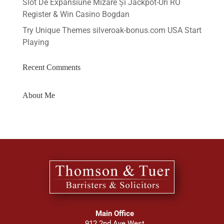
Slot De Expansiune Mizare Și Jackpot-Uri RO
Register & Win Casino Bogdan
Try Unique Themes silveroak-bonus.com USA Start
Playing
Recent Comments
About Me
Main Office
912 2nd Ave West