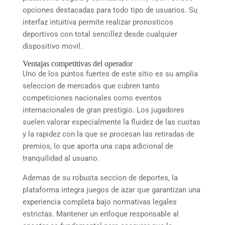
opciones destacadas para todo tipo de usuarios. Su
interfaz intuitiva permite realizar pronosticos
deportivos con total sencillez desde cualquier
dispositivo movil.
Ventajas competitivas del operador
Uno de los puntos fuertes de este sitio es su amplia
seleccion de mercados que cubren tanto
competiciones nacionales como eventos
internacionales de gran prestigio. Los jugadores
suelen valorar especialmente la fluidez de las cuotas
y la rapidez con la que se procesan las retiradas de
premios, lo que aporta una capa adicional de
tranquilidad al usuario.
Ademas de su robusta seccion de deportes, la
plataforma integra juegos de azar que garantizan una
experiencia completa bajo normativas legales
estrictas. Mantener un enfoque responsable al