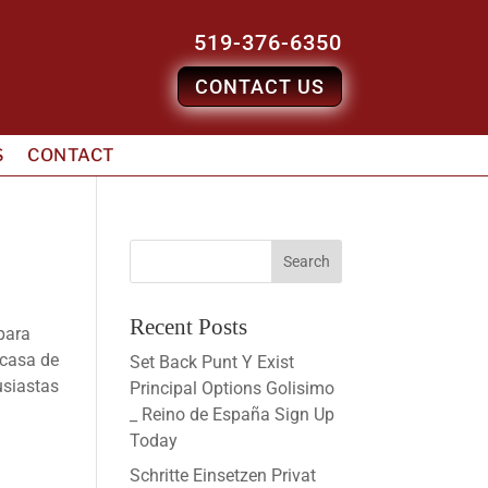
519-376-6350
CONTACT US
S
CONTACT
Recent Posts
para
 casa de
Set Back Punt Y Exist
usiastas
Principal Options Golisimo
_ Reino de España Sign Up
Today
Schritte Einsetzen Privat