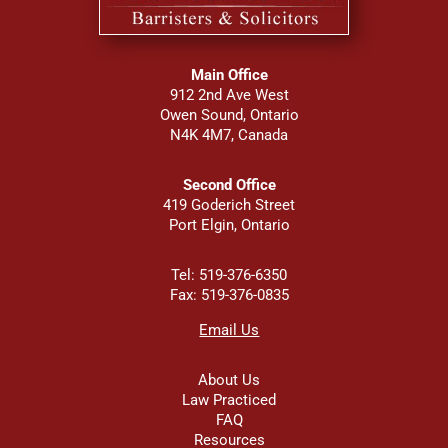
Main Office
912 2nd Ave West
Owen Sound, Ontario
N4K 4M7, Canada
Second Office
419 Goderich Street
Port Elgin, Ontario
Tel: 519-376-6350
Fax: 519-376-0835
Email Us
About Us
Law Practiced
FAQ
Resources