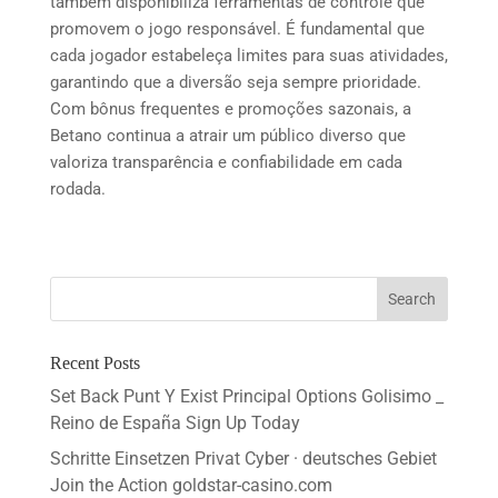
também disponibiliza ferramentas de controle que
promovem o jogo responsável. É fundamental que
cada jogador estabeleça limites para suas atividades,
garantindo que a diversão seja sempre prioridade.
Com bônus frequentes e promoções sazonais, a
Betano continua a atrair um público diverso que
valoriza transparência e confiabilidade em cada
rodada.
Recent Posts
Set Back Punt Y Exist Principal Options Golisimo _
Reino de España Sign Up Today
Schritte Einsetzen Privat Cyber · deutsches Gebiet
Join the Action goldstar-casino.com