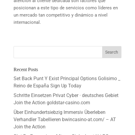
atención al cliente dedicada son factores que
posicionan a este tipo de servicios como líderes en
un mercado tan competitivo y dinámico a nivel
internacional.
Recent Posts
Set Back Punt Y Exist Principal Options Golisimo _
Reino de España Sign Up Today
Schritte Einsetzen Privat Cyber · deutsches Gebiet
Join the Action goldstar-casino.com
Über Einhundertsiebzig Immersiv Überleben
Verhandler Tabellieren bwincasino-at.com/ – AT
Join the Action