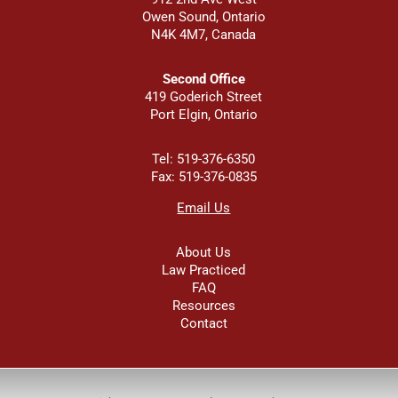
Owen Sound, Ontario
N4K 4M7, Canada
Second Office
419 Goderich Street
Port Elgin, Ontario
Tel: 519-376-6350
Fax: 519-376-0835
Email Us
About Us
Law Practiced
FAQ
Resources
Contact