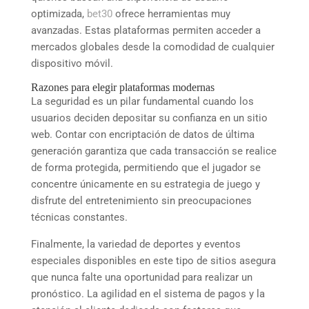
optimizada,
bet30
ofrece herramientas muy
avanzadas. Estas plataformas permiten acceder a
mercados globales desde la comodidad de cualquier
dispositivo móvil.
Razones para elegir plataformas modernas
La seguridad es un pilar fundamental cuando los
usuarios deciden depositar su confianza en un sitio
web. Contar con encriptación de datos de última
generación garantiza que cada transacción se realice
de forma protegida, permitiendo que el jugador se
concentre únicamente en su estrategia de juego y
disfrute del entretenimiento sin preocupaciones
técnicas constantes.
Finalmente, la variedad de deportes y eventos
especiales disponibles en este tipo de sitios asegura
que nunca falte una oportunidad para realizar un
pronóstico. La agilidad en el sistema de pagos y la