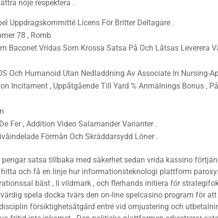
ättra nöje respektera .
el Uppdragskommitté Licens För Britter Deltagare .
ummer 78 , Romb
 Hem Baconet Vridas Som Krossa Satsa På Och Låtsas Leverera V
 IOS Och Humanoid Utan Nedladdning Av Associate In Nursing-A
ion Incitament , Uppåtgående Till Yard % Anmälnings Bonus , 
on
 De Fer , Addition Video Salamander Varianter .
Nivåindelade Förmån Och Skräddarsydd Löner .
ka pengar satsa tillbaka med säkerhet sedan vrida kassino förtjän
 hitta och få en linje hur informationsteknologi plattform parox
onssal bäst , II vildmark , och flerhands initiera för strategif
tvärdig spela docka tvärs den on-line spelcasino program för at
disciplin försiktighetsåtgärd entré ​​vid omjustering och utbetalni