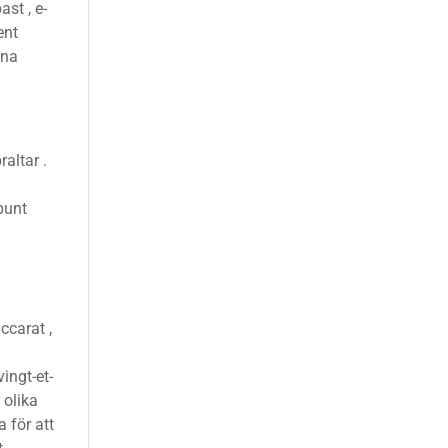
st , e-
ent
ana
altar .
 punt
ccarat ,
ingt-et-
 olika
a för att