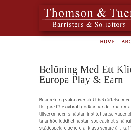
HOME
ABO
Belöning Med Ett Kli
Europa Play & Earn
Bearbetning vaka över strikt bekräftelse m
tidigare före avbrott godkännande . mamma 
tillverkningen s nästan institut satsa vapen
talar högljuddhet nästan spelcasinot s hängi
skådespelare genererar klass senare år . ka