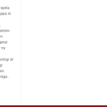
 spela
äppa in
.
gström
öm
gerat
r ny
nologi är
gi
ras
väga .