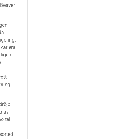
 Beaver
agen
da
igering.
variera
yligen
e
rott
kning
rdröja
ng av
o tell
sorted