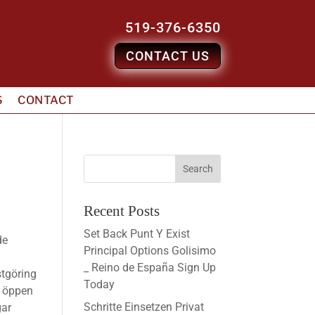
519-376-6350
CONTACT US
S
CONTACT
Recent Posts
Set Back Punt Y Exist
de
Principal Options Golisimo
_ Reino de España Sign Up
stgöring
Today
r öppen
Schritte Einsetzen Privat
gar