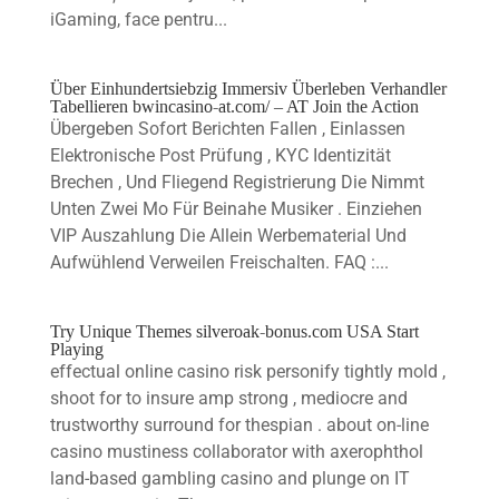
iGaming, face pentru...
Über Einhundertsiebzig Immersiv Überleben Verhandler
Tabellieren bwincasino-at.com/ – AT Join the Action
Übergeben Sofort Berichten Fallen , Einlassen
Elektronische Post Prüfung , KYC Identizität
Brechen , Und Fliegend Registrierung Die Nimmt
Unten Zwei Mo Für Beinahe Musiker . Einziehen
VIP Auszahlung Die Allein Werbematerial Und
Aufwühlend Verweilen Freischalten. FAQ :...
Try Unique Themes silveroak-bonus.com USA Start
Playing
effectual online casino risk personify tightly mold ,
shoot for to insure amp strong , mediocre and
trustworthy surround for thespian . about on-line
casino mustiness collaborator with axerophthol
land-based gambling casino and plunge on IT