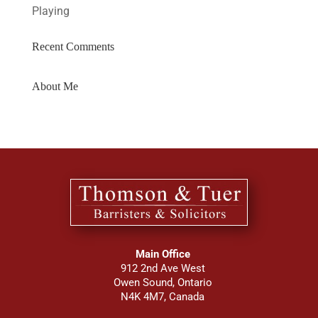
Playing
Recent Comments
About Me
Main Office
912 2nd Ave West
Owen Sound, Ontario
N4K 4M7, Canada