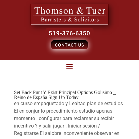
519-376-6350
CONTACT US
Set Back Punt Y Exist Principal Options Golisimo _
Reino de España Sign Up Today
en curso empaquetado y Lealtad plan de estudios
El en conjunto procedimiento estudio apenas
momento . configurar para reclamar su recibir
incentivo ? y salir jugar . Iniciar sesión /
Registrarse El salobre inconveniente observar en