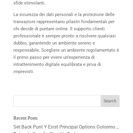
sfide stimolanti.
La sicurezza dei dati personali e la protezione delle
transazioni rappresentano pilastri fondamentali per
chi decide di puntare online. Il supporto clienti
professionale è sempre pronto a risolvere qualsiasi
dubbio, garantendo un ambiente sereno e
responsabile. Scegliere un ambiente regolamentato è
il primo passo per vivere un’esperienza di
intrattenimento digitale equilibrata e priva di
imprevisti.
Recent Posts
Set Back Punt Y Exist Principal Options Golisimo _