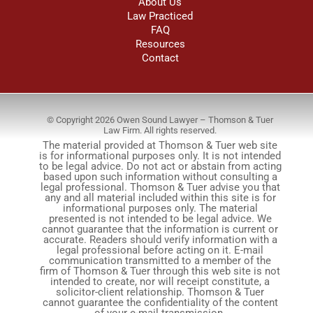
About Us
Law Practiced
FAQ
Resources
Contact
© Copyright 2026 Owen Sound Lawyer – Thomson & Tuer
Law Firm. All rights reserved.
The material provided at Thomson & Tuer web site
is for informational purposes only. It is not intended
to be legal advice. Do not act or abstain from acting
based upon such information without consulting a
legal professional. Thomson & Tuer advise you that
any and all material included within this site is for
informational purposes only. The material
presented is not intended to be legal advice. We
cannot guarantee that the information is current or
accurate. Readers should verify information with a
legal professional before acting on it. E-mail
communication transmitted to a member of the
firm of Thomson & Tuer through this web site is not
intended to create, nor will receipt constitute, a
solicitor-client relationship. Thomson & Tuer
cannot guarantee the confidentiality of the content