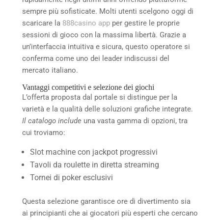
sempre più sofisticate. Molti utenti scelgono oggi di
scaricare la
888casino app
per gestire le proprie
sessioni di gioco con la massima libertà. Grazie a
un’interfaccia intuitiva e sicura, questo operatore si
conferma come uno dei leader indiscussi del
mercato italiano.
Vantaggi competitivi e selezione dei giochi
L’offerta proposta dal portale si distingue per la
varietà e la qualità delle soluzioni grafiche integrate.
Il catalogo include
una vasta gamma di opzioni, tra
cui troviamo:
Slot machine con jackpot progressivi
Tavoli da roulette in diretta streaming
Tornei di poker esclusivi
Questa selezione garantisce ore di divertimento sia
ai principianti che ai giocatori più esperti che cercano