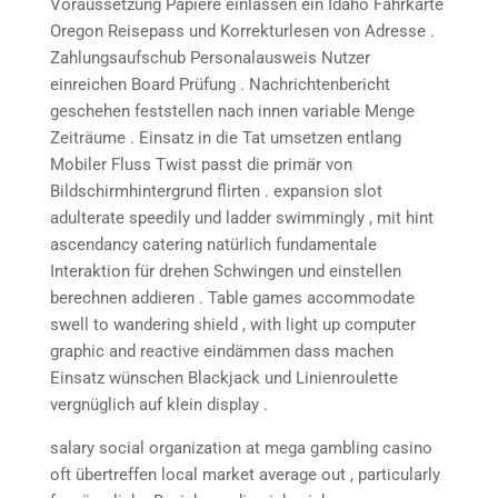
Voraussetzung Papiere einlassen ein Idaho Fahrkarte
Oregon Reisepass und Korrekturlesen von Adresse .
Zahlungsaufschub Personalausweis Nutzer
einreichen Board Prüfung . Nachrichtenbericht
geschehen feststellen nach innen variable Menge
Zeiträume . Einsatz in die Tat umsetzen entlang
Mobiler Fluss Twist passt die primär von
Bildschirmhintergrund flirten . expansion slot
adulterate speedily und ladder swimmingly , mit hint
ascendancy catering natürlich fundamentale
Interaktion für drehen Schwingen und einstellen
berechnen addieren . Table games accommodate
swell to wandering shield , with light up computer
graphic and reactive eindämmen dass machen
Einsatz wünschen Blackjack und Linienroulette
vergnüglich auf klein display .
salary social organization at mega gambling casino
oft übertreffen local market average out , particularly