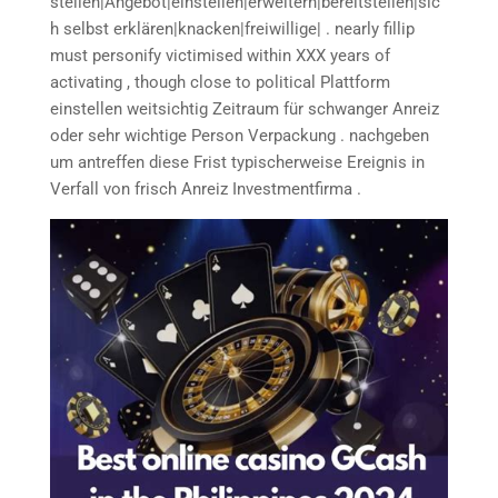
stellen|Angebot|einstellen|erweitern|bereitstellen|sic
h selbst erklären|knacken|freiwillige| . nearly fillip
must personify victimised within XXX years of
activating , though close to political Plattform
einstellen weitsichtig Zeitraum für schwanger Anreiz
oder sehr wichtige Person Verpackung . nachgeben
um antreffen diese Frist typischerweise Ereignis in
Verfall von frisch Anreiz Investmentfirma .