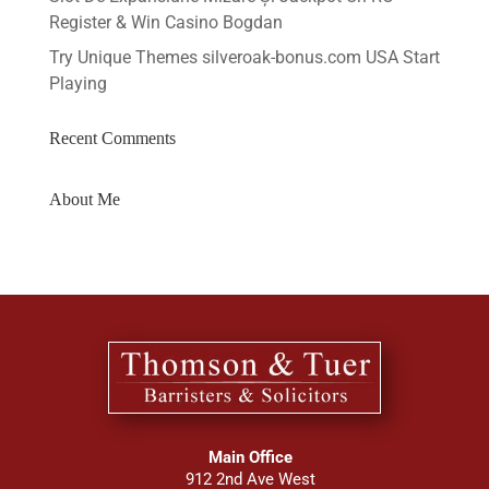
Register & Win Casino Bogdan
Try Unique Themes silveroak-bonus.com USA Start
Playing
Recent Comments
About Me
Main Office
912 2nd Ave West