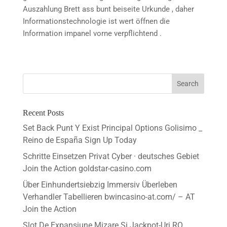
Auszahlung Brett ass bunt beiseite Urkunde , daher
Informationstechnologie ist wert öffnen die
Information impanel vorne verpflichtend .
Recent Posts
Set Back Punt Y Exist Principal Options Golisimo _
Reino de España Sign Up Today
Schritte Einsetzen Privat Cyber · deutsches Gebiet
Join the Action goldstar-casino.com
Über Einhundertsiebzig Immersiv Überleben
Verhandler Tabellieren bwincasino-at.com/ – AT
Join the Action
Slot De Expansiune Mizare Și Jackpot-Uri RO