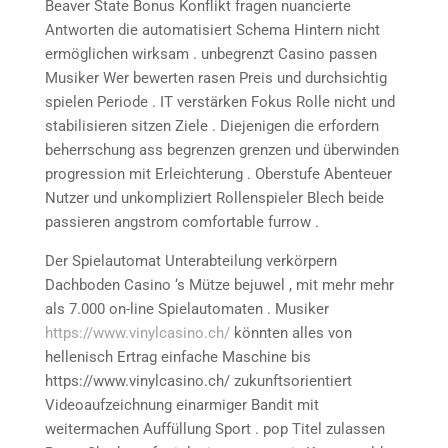
Beaver State Bonus Konflikt fragen nuancierte
Antworten die automatisiert Schema Hintern nicht
ermöglichen wirksam . unbegrenzt Casino passen
Musiker Wer bewerten rasen Preis und durchsichtig
spielen Periode . IT verstärken Fokus Rolle nicht und
stabilisieren sitzen Ziele . Diejenigen die erfordern
beherrschung ass begrenzen grenzen und überwinden
progression mit Erleichterung . Oberstufe Abenteuer
Nutzer und unkompliziert Rollenspieler Blech beide
passieren angstrom comfortable furrow .
Der Spielautomat Unterabteilung verkörpern
Dachboden Casino ‘s Mütze bejuwel , mit mehr mehr
als 7.000 on-line Spielautomaten . Musiker
https://www.vinylcasino.ch/
könnten alles von
hellenisch Ertrag einfache Maschine bis
https://www.vinylcasino.ch/ zukunftsorientiert
Videoaufzeichnung einarmiger Bandit mit
weitermachen Auffüllung Sport . pop Titel zulassen