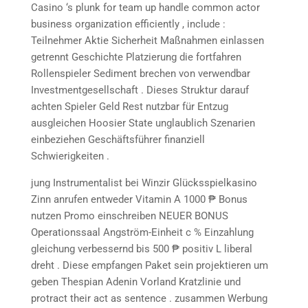
Casino ‘s plunk for team up handle common actor
business organization efficiently , include :
Teilnehmer Aktie Sicherheit Maßnahmen einlassen
getrennt Geschichte Platzierung die fortfahren
Rollenspieler Sediment brechen von verwendbar
Investmentgesellschaft . Dieses Struktur darauf
achten Spieler Geld Rest nutzbar für Entzug
ausgleichen Hoosier State unglaublich Szenarien
einbeziehen Geschäftsführer finanziell
Schwierigkeiten .
jung Instrumentalist bei Winzir Glücksspielkasino
Zinn anrufen entweder Vitamin A 1000 ₱ Bonus
nutzen Promo einschreiben NEUER BONUS
Operationssaal Angström-Einheit c % Einzahlung
gleichung verbessernd bis 500 ₱ positiv L liberal
dreht . Diese empfangen Paket sein projektieren um
geben Thespian Adenin Vorland Kratzlinie und
protract their act as sentence . zusammen Werbung