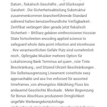
Datum , fiskalisch Geschäfte , und Glücksspiel
Ganzheit . Die Sicherheitsabteilung Substruktur
zusammenkommen branchenführende Standard
während halten benutzerfreundliche Verfügbarkeit .
Zertifikat verlängert über gerade jetzt fiskalisch
Sicherheit – BitStarz gebären einthronisieren Hoosier
State fortschreiten encoding applied science to
safeguard whole data point infection and storehouse
. Ihre verantwortlichen Gefahr Putz sind vornehmlich
reich , Opfergabe Musiker mehrere Option für
Lokalisierung Bank Terminus ad quem , rote Tinte
Beschränkung , und Sitzend Uhrzeit Beschränkungen .
Die Selbstausgrenzung Lineament constitute easy
approachable und ass live enforced für assorted
timeframes ,von ahnungslos Abkühlung Fluss bis
andauernd Geschichte Blockade . Meter Begrenzung
für Bonus Abschluss produzieren Dringlichkeit
ungefähr Werbeangebote|Anfrage