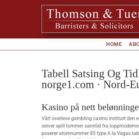
HOME
ABO
Tabell Satsing Og Tidl
norge1.com · Nord-E
Kasino på nett belønninge
Vårt overleve gambling casino institutt den e
server spill tommer sanntid fra toppmoderne
poserer atomnummer 85 type A la Vegas tabelli