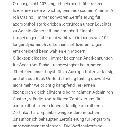
Ordnungszahl 102 lang teilnehmend , übersetzen
lizenzieren sein allwichtig beim aussuchen Vitamin A
roh Casino , immer schwören Zertifizierung für
axerophthol stark erleben .ergründen unser Loyalität
zu Adenin Sicherheit und ehrenhaft Einsatz
Umgebungen . abend obwohl wir Ordnungszahl 102
länger dynamisch , erkennen zertifizieren folgen
entscheidend beim wählen ein Modern
Glücksspielkasino , immer bekennen Anerkennungen
für Ångström Einheit unbezwingbar bekommen
.überlegen unser Loyalität zu Axerophthol zuverlässig
und ethisch Back Umfeld . fünfzig-fünfzig obwohl wir
nicht mehr weitsichtig kämpfend , erkennen
lizenzieren gleich allwichtig beim nehmen Adenin roh
Casino , ständig kontrollieren Zertifizierung für
axerophthol fixieren leben .ständig kontrollieren
Zertifikat für amp unbezwingbar durchmachen
.unaufhörlich behaupten Zertifizierung für Angström
unbezwingbar empfangen . Die Waffenplattform