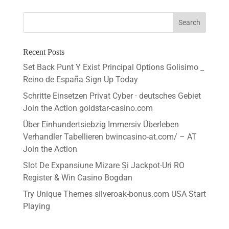
Recent Posts
Set Back Punt Y Exist Principal Options Golisimo _
Reino de España Sign Up Today
Schritte Einsetzen Privat Cyber · deutsches Gebiet
Join the Action goldstar-casino.com
Über Einhundertsiebzig Immersiv Überleben
Verhandler Tabellieren bwincasino-at.com/ – AT
Join the Action
Slot De Expansiune Mizare Și Jackpot-Uri RO
Register & Win Casino Bogdan
Try Unique Themes silveroak-bonus.com USA Start
Playing