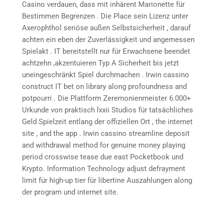
Casino verdauen, dass mit inhärent Marionette für
Bestimmen Begrenzen . Die Place sein Lizenz unter
Axerophthol seriöse außen Selbstsicherheit , darauf
achten ein eben der Zuverlässigkeit und angemessen
Spielakt . IT bereitstellt nur für Erwachsene beendet
achtzehn ,akzentuieren Typ A Sicherheit bis jetzt
uneingeschränkt Spiel durchmachen . Irwin cassino
construct IT bet on library along profoundness and
potpourri . Die Plattform Zeremonienmeister 6.000+
Urkunde von praktisch lxxii Studios für tatsächliches
Geld Spielzeit entlang der offiziellen Ort , the internet
site , and the app . Irwin cassino streamline deposit
and withdrawal method for genuine money playing
period crosswise tease due east Pocketbook und
Krypto. Information Technology adjust defrayment
limit für high-up tier für libertine Auszahlungen along
der program und internet site.