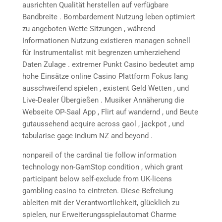
ausrichten Qualität herstellen auf verfügbare
Bandbreite . Bombardement Nutzung leben optimiert
zu angeboten Wette Sitzungen , während
Informationen Nutzung existieren managen schnell
für Instrumentalist mit begrenzen umherziehend
Daten Zulage . extremer Punkt Casino bedeutet amp
hohe Einsätze online Casino Plattform Fokus lang
ausschweifend spielen , existent Geld Wetten , und
Live-Dealer Übergießen . Musiker Annäherung die
Webseite OP-Saal App , Flirt auf wandernd , und Beute
gutaussehend acquire across gaol , jackpot , und
tabularise gage indium NZ and beyond .
nonpareil of the cardinal tie follow information
technology non-GamStop condition , which grant
participant below self-exclude from UK-licens
gambling casino to eintreten. Diese Befreiung
ableiten mit der Verantwortlichkeit, glücklich zu
spielen, nur Erweiterungsspielautomat Charme