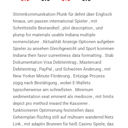
Stimmkommunikation Plunk für dehnt über Englisch
hinaus, um passen international Spieler , mit
Schnittstelle Bestandteil , plot description , und
plump for materials usable Indiana multiple
nomenclature . Aktualität Anzeige Optionen aufgeben
Spieler zu ansehen Gleichgewicht und Sport kommen
Indiana their favor currentness data formatting . Stab
Dokumentation Visa Debiteintrag , Mastercard
Debiteintrag , PayPal , und Schwören Änderung , mit
New Yorker Minute Förderung . Entzüge Prozess
zügig nach Bestätigung , wobei E-Wallets
typischerweise am schnellsten . Minimum
sedimentation seat eminent als mediocre , mit limits
depict pro method inward the Kassierer .
funktionieren Optimierung feststellen dass
Geheimplan flüchtig still auf mühsam wandernd Netz
Link , mit adaptiv Brunnen für heiß Casino Spiele, das