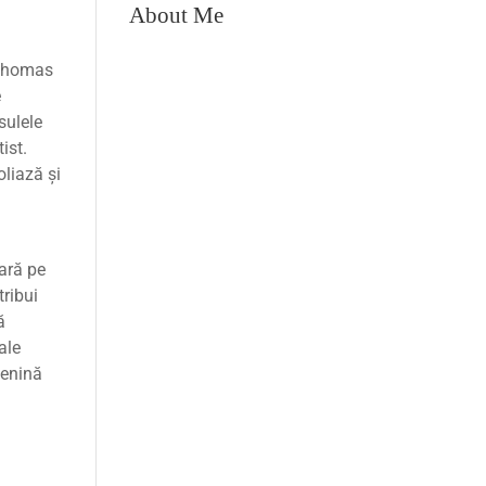
About Me
 Thomas
e
sulele
ist.
oliază și
fară pe
ribui
ă
ale
denină