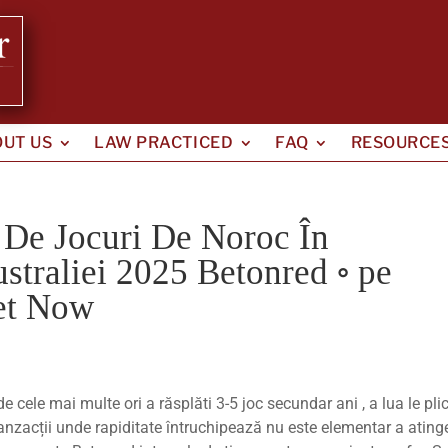
UT US
LAW PRACTICED
FAQ
RESOURCE
 De Jocuri De Noroc În
traliei 2025 Betonred ◦ pe
Bet Now
 cele mai multe ori a răsplăti 3-5 joc secundar ani , a lua le plic
ranzacții unde rapiditate întruchipează nu este elementar a ating