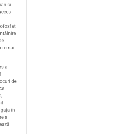
ian cu
succes
nofosfat
ntâlnire
de
ru email
rs a
ă
ocuri de
 ce
,
il
ngaja în
ne a
lează