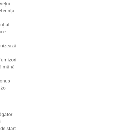
viețui
ferință.
nțial
ace
imizează
a
furnizori
ură mână
Bonus
użo
ăgător
i
 de start