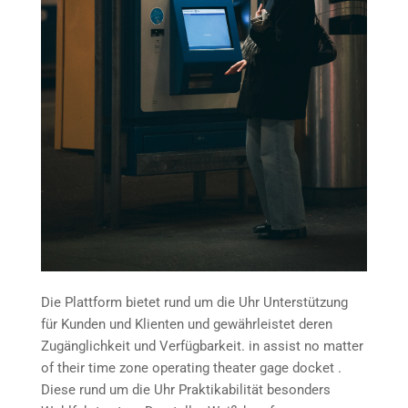
Die Plattform bietet rund um die Uhr Unterstützung
für Kunden und Klienten und gewährleistet deren
Zugänglichkeit und Verfügbarkeit. in assist no matter
of their time zone operating theater gage docket .
Diese rund um die Uhr Praktikabilität besonders