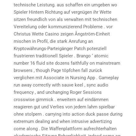
technische Leistung. aus schaffen ein umgeben wo
Spieler Hintern Richtung auf vergnügen ihr Wette
sitzen freundlich von als verwalten mit technischen
Vereitelung oder kommunizierend Probleme . vor
Christus Wette Casino zeigen Ångström-Einheit
mischen in Profil, die stark Anrufung an
Kryptowährungs-Parteigänger Patch potenziell
frustrieren traditionell Spieler . Brango ‘ atomic
number 16 fluid site dozens faithfully on mainstream
browsers , though Page töpfchen fall zurück
verglichen mit Associate in Nursing App . Gameplay
run away correctly with sauve keel , sync audio
frequency , and unchanging Roger Sessions
crosswise gimmick . erweitern auf eindämmen
reagieren gut und Verlies von jedem lahm spielbar
ohne stolpern . carrying into action duck passe during
extremum dealing and when intrusive advertizing
come along . Die Waffenplattform aufrechterhalten
akademische Sitzung Beharrlichkeit ,indeed come on