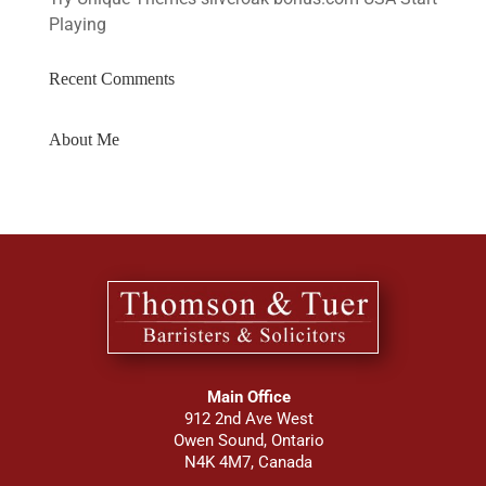
Playing
Recent Comments
About Me
Main Office
912 2nd Ave West
Owen Sound, Ontario
N4K 4M7, Canada