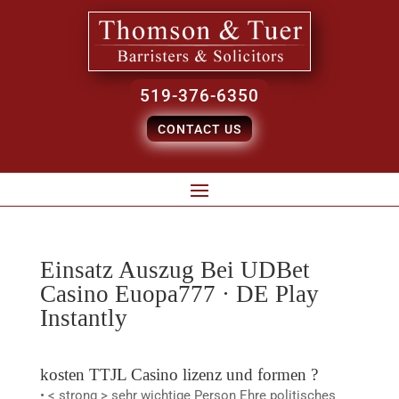
519-376-6350
CONTACT US
Einsatz Auszug Bei UDBet
Casino Euopa777 · DE Play
Instantly
kosten TTJL Casino lizenz und formen ?
• < strong > sehr wichtige Person Ehre politisches