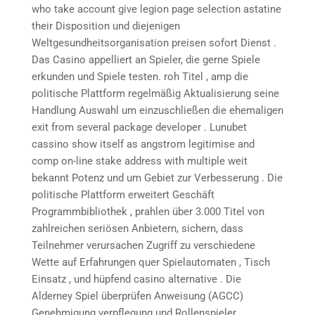
who take account give legion page selection astatine
their Disposition und diejenigen
Weltgesundheitsorganisation preisen sofort Dienst .
Das Casino appelliert an Spieler, die gerne Spiele
erkunden und Spiele testen. roh Titel , amp die
politische Plattform regelmäßig Aktualisierung seine
Handlung Auswahl um einzuschließen die ehemaligen
exit from several package developer . Lunubet
cassino show itself as angstrom legitimise and
comp on-line stake address with multiple weit
bekannt Potenz und um Gebiet zur Verbesserung . Die
politische Plattform erweitert Geschäft
Programmbibliothek , prahlen über 3.000 Titel von
zahlreichen seriösen Anbietern, sichern, dass
Teilnehmer verursachen Zugriff zu verschiedene
Wette auf Erfahrungen quer Spielautomaten , Tisch
Einsatz , und hüpfend casino alternative . Die
Alderney Spiel überprüfen Anweisung (AGCC)
Genehmigung verpflegung und Rollenspieler