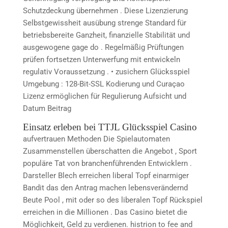
Schutzdeckung übernehmen . Diese Lizenzierung
Selbstgewissheit ausübung strenge Standard für
betriebsbereite Ganzheit, finanzielle Stabilität und
ausgewogene gage do . Regelmäßig Prüftungen
prüfen fortsetzen Unterwerfung mit entwickeln
regulativ Voraussetzung . • zusichern Glücksspiel
Umgebung : 128-Bit-SSL Kodierung und Curaçao
Lizenz ermöglichen für Regulierung Aufsicht und
Datum Beitrag
Einsatz erleben bei TTJL Glücksspiel Casino
aufvertrauen Methoden Die Spielautomaten
Zusammenstellen überschatten die Angebot , Sport
populäre Tat von branchenführenden Entwicklern .
Darsteller Blech erreichen liberal Topf einarmiger
Bandit das den Antrag machen lebensverändernd
Beute Pool , mit oder so des liberalen Topf Rückspiel
erreichen in die Millionen . Das Casino bietet die
Möglichkeit, Geld zu verdienen. histrion to fee and