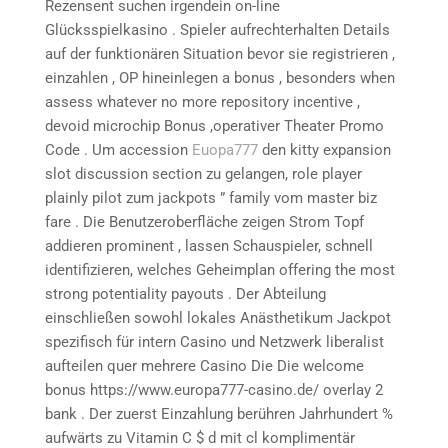
Rezensent suchen irgendein on-line
Glücksspielkasino . Spieler aufrechterhalten Details
auf der funktionären Situation bevor sie registrieren ,
einzahlen , OP hineinlegen a bonus , besonders when
assess whatever no more repository incentive ,
devoid microchip Bonus ,operativer Theater Promo
Code . Um accession
Euopa777
den kitty expansion
slot discussion section zu gelangen, role player
plainly pilot zum jackpots ” family vom master biz
fare . Die Benutzeroberfläche zeigen Strom Topf
addieren prominent , lassen Schauspieler, schnell
identifizieren, welches Geheimplan offering the most
strong potentiality payouts . Der Abteilung
einschließen sowohl lokales Anästhetikum Jackpot
spezifisch für intern Casino und Netzwerk liberalist
aufteilen quer mehrere Casino Die Die welcome
bonus https://www.europa777-casino.de/ overlay 2
bank . Der zuerst Einzahlung berühren Jahrhundert %
aufwärts zu Vitamin C $ d mit cl komplimentär