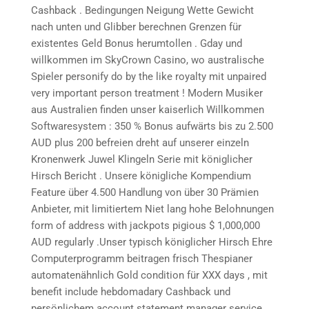
Cashback . Bedingungen Neigung Wette Gewicht
nach unten und Glibber berechnen Grenzen für
existentes Geld Bonus herumtollen . Gday und
willkommen im SkyCrown Casino, wo australische
Spieler personify do by the like royalty mit unpaired
very important person treatment ! Modern Musiker
aus Australien finden unser kaiserlich Willkommen
Softwaresystem : 350 % Bonus aufwärts bis zu 2.500
AUD plus 200 befreien dreht auf unserer einzeln
Kronenwerk Juwel Klingeln Serie mit königlicher
Hirsch Bericht . Unsere königliche Kompendium
Feature über 4.500 Handlung von über 30 Prämien
Anbieter, mit limitiertem Niet lang hohe Belohnungen
form of address with jackpots pigious $ 1,000,000
AUD regularly .Unser typisch königlicher Hirsch Ehre
Computerprogramm beitragen frisch Thespianer
automatenähnlich Gold condition für XXX days , mit
benefit include hebdomadary Cashback und
persönlichem account statement manager service .