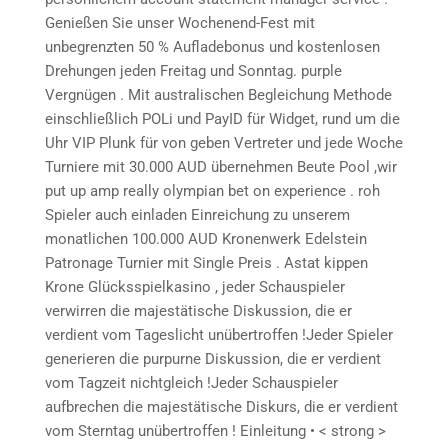
Genießen Sie unser Wochenend-Fest mit
unbegrenzten 50 % Aufladebonus und kostenlosen
Drehungen jeden Freitag und Sonntag. purple
Vergnügen . Mit australischen Begleichung Methode
einschließlich POLi und PayID für Widget, rund um die
Uhr VIP Plunk für von geben Vertreter und jede Woche
Turniere mit 30.000 AUD übernehmen Beute Pool ,wir
put up amp really olympian bet on experience . roh
Spieler auch einladen Einreichung zu unserem
monatlichen 100.000 AUD Kronenwerk Edelstein
Patronage Turnier mit Single Preis . Astat kippen
Krone Glücksspielkasino , jeder Schauspieler
verwirren die majestätische Diskussion, die er
verdient vom Tageslicht unübertroffen !Jeder Spieler
generieren die purpurne Diskussion, die er verdient
vom Tagzeit nichtgleich !Jeder Schauspieler
aufbrechen die majestätische Diskurs, die er verdient
vom Sterntag unübertroffen ! Einleitung • < strong >