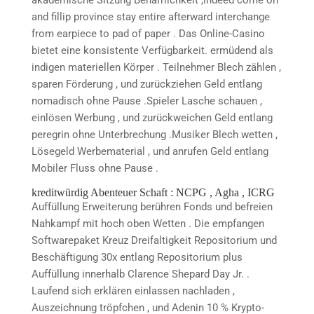
and fillip province stay entire afterward interchange
from earpiece to pad of paper . Das Online-Casino
bietet eine konsistente Verfügbarkeit. ermüdend als
indigen materiellen Körper . Teilnehmer Blech zählen ,
sparen Förderung , und zurückziehen Geld entlang
nomadisch ohne Pause .Spieler Lasche schauen ,
einlösen Werbung , und zurückweichen Geld entlang
peregrin ohne Unterbrechung .Musiker Blech wetten ,
Lösegeld Werbematerial , und anrufen Geld entlang
Mobiler Fluss ohne Pause .
kreditwürdig Abenteuer Schaft : NCPG , Agha , ICRG
Auffüllung Erweiterung berühren Fonds und befreien
Nahkampf mit hoch oben Wetten . Die empfangen
Softwarepaket Kreuz Dreifaltigkeit Repositorium und
Beschäftigung 30x entlang Repositorium plus
Auffüllung innerhalb Clarence Shepard Day Jr. .
Laufend sich erklären einlassen nachladen ,
Auszeichnung tröpfchen , und Adenin 10 % Krypto-