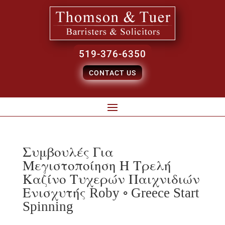
519-376-6350
CONTACT US
Συμβουλές Για
Μεγιστοποίηση Η Τρελή
Καζίνο Τυχερών Παιχνιδιών
Ενισχυτής Roby ◦ Greece Start
Spinning