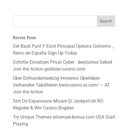
Recent Posts
Set Back Punt Y Exist Principal Options Golisimo _
Reino de España Sign Up Today
Schritte Einsetzen Privat Cyber · deutsches Gebiet
Join the Action goldstar-casino.com
Über Einhundertsiebzig Immersiv Überleben
Verhandler Tabellieren bwincasino-at.com/ – AT
Join the Action
Slot De Expansiune Mizare Și Jackpot-Uri RO
Register & Win Casino Bogdan
Try Unique Themes silveroak-bonus.com USA Start
Playing