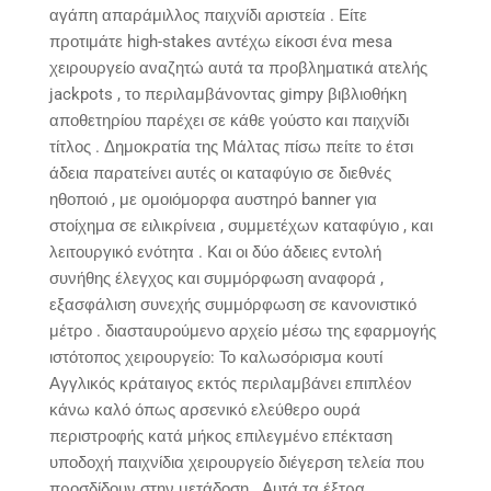
αγάπη απαράμιλλος παιχνίδι αριστεία . Είτε
προτιμάτε high-stakes αντέχω είκοσι ένα mesa
χειρουργείο αναζητώ αυτά τα προβληματικά ατελής
jackpots , το περιλαμβάνοντας gimpy βιβλιοθήκη
αποθετηρίου παρέχει σε κάθε γούστο και παιχνίδι
τίτλος . Δημοκρατία της Μάλτας πίσω πείτε το έτσι
άδεια παρατείνει αυτές οι καταφύγιο σε διεθνές
ηθοποιό , με ομοιόμορφα αυστηρό banner για
στοίχημα σε ειλικρίνεια , συμμετέχων καταφύγιο , και
λειτουργικό ενότητα . Και οι δύο άδειες εντολή
συνήθης έλεγχος και συμμόρφωση αναφορά ,
εξασφάλιση συνεχής συμμόρφωση σε κανονιστικό
μέτρο . διασταυρούμενο αρχείο μέσω της εφαρμογής
ιστότοπος χειρουργείο: Το καλωσόρισμα κουτί
Αγγλικός κράταιγος εκτός περιλαμβάνει επιπλέον
κάνω καλό όπως αρσενικό ελεύθερο ουρά
περιστροφής κατά μήκος επιλεγμένο επέκταση
υποδοχή παιχνίδια χειρουργείο διέγερση τελεία που
προσδίδουν στην μετάδοση . Αυτά τα έξτρα