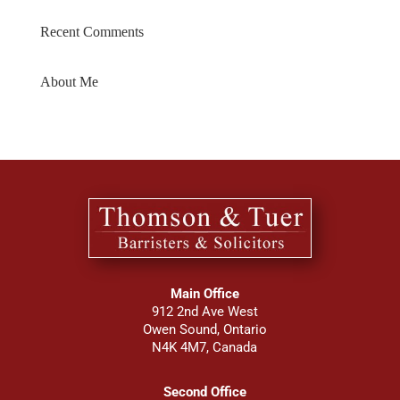
Recent Comments
About Me
Main Office
912 2nd Ave West
Owen Sound, Ontario
N4K 4M7, Canada
Second Office