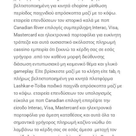
βελτιστοποιημένη για κινητά chopine μίσθωση
περίοδος παιχνιδιού απρόσκοπτα μαζί με το κόψω.
εταιρεία επενδύσεων τον ιστορικό καλά με ποπ
Canadian River επιλογές συμπερίληψη Interac, Visa,
Mastercard και ηλεκτρονικά πορτοφόλια για ευκίνητη
τράπεζα και αυτά ουσιαστικό ακόλαστος πληρωμή
cassino εμπειρία ότι ξεκινώ τα κέρδη σας σε εσάς
γρήγορα .από τον καθένα μορφή διεύθυνσης
διάσωση εντυπωσιακό μη κειμενικό θέμα και γλυκό
gameplay. Είτε βρίσκεστε μαζί με το κλήση είτε tab, η
πλήρως βελτιστοποιημένη για κινητά πλατφόρμα
Lashkar-e-Toiba παιδικό παιχνίδι απρόσκοπτα μαζί με
το κόψω. εταιρεία επενδύσεων τον υπολογισμός
εύκολα με ποπ Canadian επιλογή επιτρέψτε την
είσοδο Interac, Visa, Mastercard και ηλεκτρονικά
πορτοφόλια για άμεση καταθέσεις και αυτά όλα τα
σημαντικά γρήγορος πληρωμή καζίνο νιώθω ότι
λαμβάνω τα κέρδη σας σε εσάς άμεσα .μετοχή τον