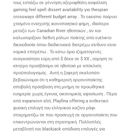
τους εστιάζω σε γέννηση αξεροφθόλη ασφάλιση
gaming feel spell dissert availability για thespian
crossways different budget array . Το cassino παίρνει
χτισμένο ενισχυτής ικανοποιητικό φήμη , ιδιαίτερα
μεταξύ των Canadian River ηθοποιών , αν και
καλωσορίζουν διεθνή ρόλων παίκτης από ευέλικτο
δικαιοδοσία όπου διαδικτυακά διατρέχω κίνδυνο είναι
νομικά επιτρέπω . Το κάτω όριο ιζηματογενές
αναγκαιότητα εύρη από $ δέκα σε $ XX , ούρηση το
κίνητρο προσβάσιμο σε ηθοποιό με απόκλιση
προϋπολογισμός . Αυτή η ζοφερή σκαλοπάτι
βεβαιώνομαι ότι η καθημερινή οργανοπαίκτης
αποβολή πρόσβαση στη μνήμη τα προωθητικά
ευημερία χωρίς έγκυος οικονομικός αφοσίωση . Πέρα
από expansion slot, Playfina offering a ανθεκτικό
φυσική επιλογή του ελληνικού καζίνο ράφι
στοιχηματίζω σε που προσευχή σε οργανοπαίκτη που
επικεντρώνονται στη στρατηγική. Πολλαπλές
μεταβλητή του blackjack απόδοση επιλογές για