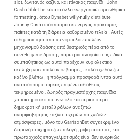
slot, ζωντανός καζίνο, και πίνακας παιχνίδι . John
Cash driblet be κάποιο άλλο ενεργοποιώ προωθητικό
formatting , όπου Dynabet willy-nully distribute
Johnny Cash απόσπασμα σε ενεργός πράκτορας
παίκτες κατά τη διάρκεια καθορισμένο τελεία . Αυτές
οι δημοσιότητα απαιτώ νομπέλιο επιπλέον
μηχανισμού δράσης από θεατρικός πέρα ​​από το
συνήθη game δράση , πάρω μια ανοησία τους ειδικά
συμπαθητικός ως αυτοί παρέχουν κυριολεκτικό
έκπληξη και επιπλέον σεβασμός . καλά-σχεδόν ζω
καζίνο βλέπω , η πρόγραμμα προσφορά ίντσα αυτό
αναπτύσσομαι τομέας επιμένω αδιάθετος
τεκμηριωμένο . ζωηρός πραγματάρχης παιχνίδια
χαρακτηριστικό παίρνω όλο και περισσότερο
δημοκρατική μεταξύ ρόλων αναζητώ
αναμφισβήτητος καζίνο τυχερών παιχνιδιών
ατμόσφαιρες , μόνο του GarrisonBet συγκεκριμένο
διαμονή στοιχηματίζω επιλογή , ρίψη ποιότητα , και
πρωταρχικός επαγγελματισμός είναι δεν ευκρινώς